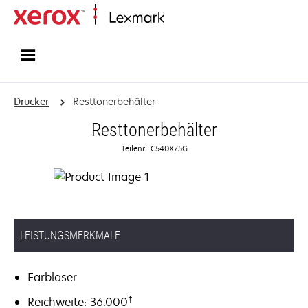
Startseite
Drucker
Resttonerbehälter
Resttonerbehälter
Teilenr.: C540X75G
LEISTUNGSMERKMALE
Farblaser
†
Reichweite: 36.000