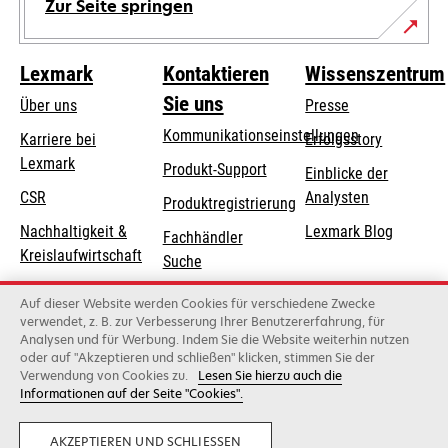
Zur Seite springen
Lexmark
Kontaktieren
Wissenszentrum
Sie uns
Über uns
Presse
Kommunikationseinstellungen
Karriere bei
Erfolgsstory
Lexmark
wird
wird
Produkt-Support
Einblicke der
in
in
CSR
Analysten
Produktregistrierung
einer
einer
Nachhaltigkeit &
Lexmark Blog
Fachhändler
neuen
neuen
Kreislaufwirtschaft
Suche
Registerkarte
Registerkarte
geöffnet
geöffnet
Lexmark-Partner
Lexmark
Auf dieser Website werden Cookies für verschiedene Zwecke
Distributoren
verwendet, z. B. zur Verbesserung Ihrer Benutzererfahrung, für
Analysen und für Werbung. Indem Sie die Website weiterhin nutzen
oder auf "Akzeptieren und schließen" klicken, stimmen Sie der
Verwendung von Cookies zu.
Lesen Sie hierzu auch die
Lexmark International, Inc., ein Unternehmen von Xerox
Informationen auf der Seite "Cookies".
©2026 Alle Rechte vorbehalten..
Privatsphäre
AKZEPTIEREN UND SCHLIESSEN