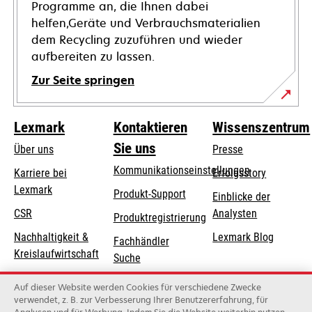
Programme an, die Ihnen dabei
helfen,Geräte und Verbrauchsmaterialien
dem Recycling zuzuführen und wieder
aufbereiten zu lassen.
Zur Seite springen
Lexmark
Kontaktieren
Wissenszentrum
Sie uns
Über uns
Presse
Kommunikationseinstellungen
Karriere bei
Erfolgsstory
Lexmark
wird
wird
Produkt-Support
Einblicke der
in
in
CSR
Analysten
Produktregistrierung
einer
einer
Nachhaltigkeit &
Lexmark Blog
Fachhändler
neuen
neuen
Kreislaufwirtschaft
Suche
Registerkarte
Registerkarte
geöffnet
geöffnet
Lexmark-Partner
Lexmark
Auf dieser Website werden Cookies für verschiedene Zwecke
Distributoren
verwendet, z. B. zur Verbesserung Ihrer Benutzererfahrung, für