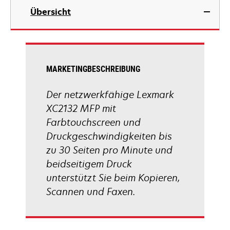
geöffnet
in
Übersicht
einer
neuen
Registerkarte
geöffnet
MARKETINGBESCHREIBUNG
Der netzwerkfähige Lexmark
XC2132 MFP mit
Farbtouchscreen und
Druckgeschwindigkeiten bis
zu 30 Seiten pro Minute und
beidseitigem Druck
unterstützt Sie beim Kopieren,
Scannen und Faxen.