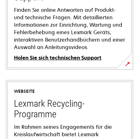
Finden Sie online Antworten auf Produkt-
und technische Fragen. Mit detaillierten
Informationen zur Einrichtung, Wartung und
Fehlerbehebung eines Lexmark Geräts,
interaktiven Benutzerhandbüchern und einer
Auswahl an Anleitungsvideos.
Holen Sie sich technischen Support
wird
in
einer
WEBSEITE
neuen
Registerkarte
Lexmark Recycling-
geöffnet
Programme
Im Rahmen seines Engagements für die
Kreislaufwirtschaft bietet Lexmark