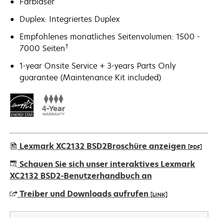
Farblaser
Duplex: Integriertes Duplex
Empfohlenes monatliches Seitenvolumen: 1500 -
†
7000 Seiten
1-year Onsite Service + 3-years Parts Only
guarantee (Maintenance Kit included)
Lexmark XC2132 BSD2Broschüre anzeigen
[PDF]
wird
Schauen Sie sich unser interaktives Lexmark
in
XC2132 BSD2-Benutzerhandbuch an
einer
Treiber und Downloads aufrufen
[LINK]
neuen
Registerkarte
wird