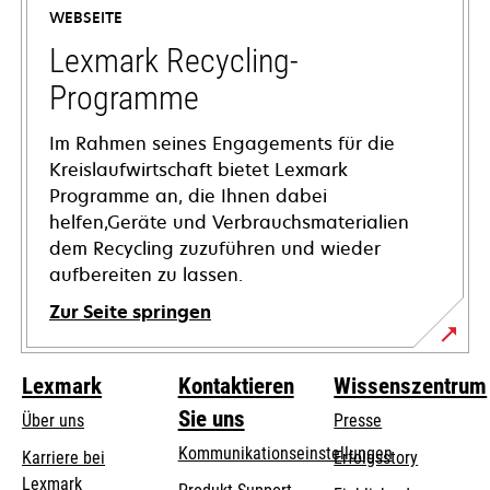
einer
WEBSEITE
neuen
Registerkarte
Lexmark Recycling-
geöffnet
Programme
Im Rahmen seines Engagements für die
Kreislaufwirtschaft bietet Lexmark
Programme an, die Ihnen dabei
helfen,Geräte und Verbrauchsmaterialien
dem Recycling zuzuführen und wieder
aufbereiten zu lassen.
Zur Seite springen
Lexmark
Kontaktieren
Wissenszentrum
Sie uns
Über uns
Presse
Kommunikationseinstellungen
Karriere bei
Erfolgsstory
Lexmark
wird
wird