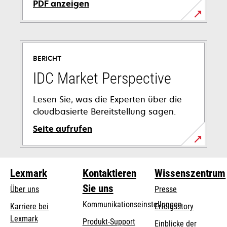
PDF anzeigen
wird
in
einer
BERICHT
neuen
Registerkarte
IDC Market Perspective
geöffnet
Lesen Sie, was die Experten über die
cloudbasierte Bereitstellung sagen.
Seite aufrufen
Lexmark
Kontaktieren
Wissenszentrum
Sie uns
Über uns
Presse
Kommunikationseinstellungen
Karriere bei
Erfolgsstory
Lexmark
wird
wird
Produkt-Support
Einblicke der