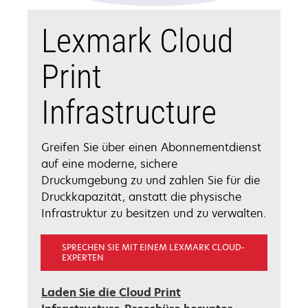
Lexmark Cloud
Print
Infrastructure
Greifen Sie über einen Abonnementdienst
auf eine moderne, sichere
Druckumgebung zu und zahlen Sie für die
Druckkapazität, anstatt die physische
Infrastruktur zu besitzen und zu verwalten.
SPRECHEN SIE MIT EINEM LEXMARK CLOUD-
EXPERTEN
Laden Sie die Cloud Print
wird