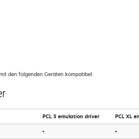
 mit den folgenden Geräten kompatibel:
er
PCL 5 emulation driver
PCL XL em
•
•