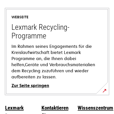
wird
in
einer
WEBSEITE
neuen
Registerkarte
Lexmark Recycling-
geöffnet
Programme
Im Rahmen seines Engagements für die
Kreislaufwirtschaft bietet Lexmark
Programme an, die Ihnen dabei
helfen,Geräte und Verbrauchsmaterialien
dem Recycling zuzuführen und wieder
aufbereiten zu lassen.
Zur Seite springen
Lexmark
Kontaktieren
Wissenszentrum