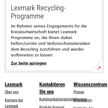
neuen
Registerkarte
Lexmark Recycling-
geöffnet
Programme
Im Rahmen seines Engagements für die
Kreislaufwirtschaft bietet Lexmark
Programme an, die Ihnen dabei
helfen,Geräte und Verbrauchsmaterialien
dem Recycling zuzuführen und wieder
aufbereiten zu lassen.
Zur Seite springen
Lexmark
Kontaktieren
Wissenszentrum
Sie uns
Über uns
Presse
Kommunikationseinstellungen
Karriere bei
Erfolgsstory
Lexmark
wird
wird
Produkt-Support