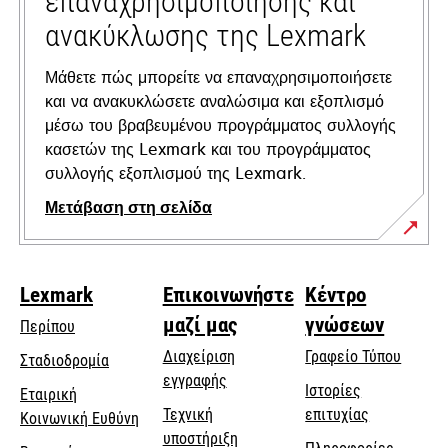
επαναχρησιμοποίησης και
ανακύκλωσης της Lexmark
Μάθετε πώς μπορείτε να επαναχρησιμοποιήσετε
και να ανακυκλώσετε αναλώσιμα και εξοπλισμό
μέσω του βραβευμένου προγράμματος συλλογής
κασετών της Lexmark και του προγράμματος
συλλογής εξοπλισμού της Lexmark.
Μετάβαση στη σελίδα
Lexmark
Επικοινωνήστε
Κέντρο
μαζί μας
γνώσεων
Περίπου
Διαχείριση
Γραφείο Τύπου
Σταδιοδρομία
εγγραφής
Ιστορίες
Εταιρική
Τεχνική
επιτυχίας
opens
Κοινωνική Ευθύνη
opens
υποστήριξη
in