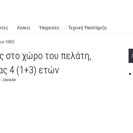
νίες
Λύσεις
Υπηρεσίες
Τεχνική Υποστήριξη
ice NBD
 στο χώρο του πελάτη,
ας 4 (1+3) ετών
:: 2363658