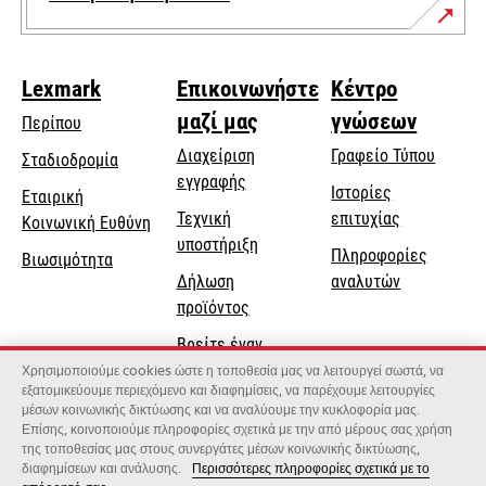
Lexmark
Επικοινωνήστε
Κέντρο
μαζί μας
γνώσεων
Περίπου
Διαχείριση
Γραφείο Τύπου
Σταδιοδρομία
εγγραφής
Ιστορίες
Εταιρική
Τεχνική
επιτυχίας
opens
Κοινωνική Ευθύνη
opens
υποστήριξη
in
Πληροφορίες
Βιωσιμότητα
in
a
Δήλωση
αναλυτών
a
new
προϊόντος
new
tab
Βρείτε έναν
tab
αντιπρόσωπο
Χρησιμοποιούμε cookies ώστε η τοποθεσία μας να λειτουργεί σωστά, να
εξατομικεύουμε περιεχόμενο και διαφημίσεις, να παρέχουμε λειτουργίες
Κατάλογος
μέσων κοινωνικής δικτύωσης και να αναλύουμε την κυκλοφορία μας.
Επίσης, κοινοποιούμε πληροφορίες σχετικά με την από μέρους σας χρήση
χονδρεμπόρων
της τοποθεσίας μας στους συνεργάτες μέσων κοινωνικής δικτύωσης,
διαφημίσεων και ανάλυσης.
Περισσότερες πληροφορίες σχετικά με το