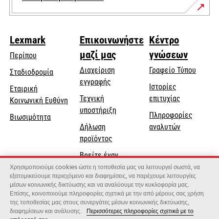
Lexmark
Επικοινωνήστε
Κέντρο
μαζί μας
γνώσεων
Περίπου
Διαχείριση
Γραφείο Τύπου
Σταδιοδρομία
εγγραφής
Ιστορίες
Εταιρική
Τεχνική
επιτυχίας
opens
Κοινωνική Ευθύνη
opens
υποστήριξη
in
Πληροφορίες
Βιωσιμότητα
in
a
Δήλωση
αναλυτών
a
new
προϊόντος
new
tab
Βρείτε έναν
tab
αντιπρόσωπο
Χρησιμοποιούμε cookies ώστε η τοποθεσία μας να λειτουργεί σωστά, να
εξατομικεύουμε περιεχόμενο και διαφημίσεις, να παρέχουμε λειτουργίες
Κατάλογος
μέσων κοινωνικής δικτύωσης και να αναλύουμε την κυκλοφορία μας.
Επίσης, κοινοποιούμε πληροφορίες σχετικά με την από μέρους σας χρήση
χονδρεμπόρων
της τοποθεσίας μας στους συνεργάτες μέσων κοινωνικής δικτύωσης,
διαφημίσεων και ανάλυσης.
Περισσότερες πληροφορίες σχετικά με το