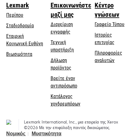
Lexmark
Επικοινωνήστε
Κέντρο
μαζί μας
γνώσεων
Περίπου
Διαχείριση
Γραφείο Τύπου
Σταδιοδρομία
εγγραφής
Ιστορίες
Εταιρική
Τεχνική
επιτυχίας
opens
Κοινωνική Ευθύνη
opens
υποστήριξη
in
Πληροφορίες
Βιωσιμότητα
in
a
Δήλωση
αναλυτών
a
new
προϊόντος
new
tab
Βρείτε έναν
tab
αντιπρόσωπο
Κατάλογος
χονδρεμπόρων
Lexmark International, Inc., μια εταιρεία της Xerox
©2026 Με την επιφύλαξη παντός δικαιώματος.
Νομικός
Μυστικότητα