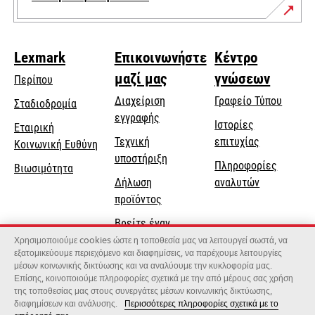
Lexmark
Επικοινωνήστε
Κέντρο
μαζί μας
γνώσεων
Περίπου
Διαχείριση
Γραφείο Τύπου
Σταδιοδρομία
εγγραφής
Ιστορίες
Εταιρική
Τεχνική
επιτυχίας
opens
Κοινωνική Ευθύνη
opens
υποστήριξη
in
Πληροφορίες
Βιωσιμότητα
in
a
Δήλωση
αναλυτών
a
new
προϊόντος
new
tab
Βρείτε έναν
tab
αντιπρόσωπο
Χρησιμοποιούμε cookies ώστε η τοποθεσία μας να λειτουργεί σωστά, να
εξατομικεύουμε περιεχόμενο και διαφημίσεις, να παρέχουμε λειτουργίες
Κατάλογος
μέσων κοινωνικής δικτύωσης και να αναλύουμε την κυκλοφορία μας.
Επίσης, κοινοποιούμε πληροφορίες σχετικά με την από μέρους σας χρήση
χονδρεμπόρων
της τοποθεσίας μας στους συνεργάτες μέσων κοινωνικής δικτύωσης,
διαφημίσεων και ανάλυσης.
Περισσότερες πληροφορίες σχετικά με το