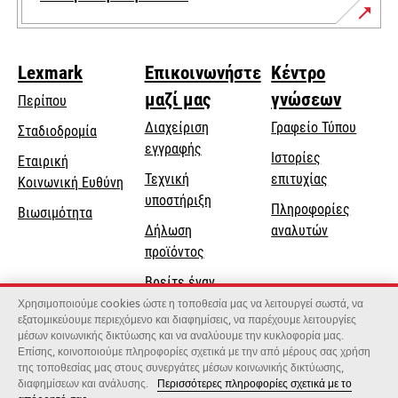
Lexmark
Επικοινωνήστε
Κέντρο
μαζί μας
γνώσεων
Περίπου
Διαχείριση
Γραφείο Τύπου
Σταδιοδρομία
εγγραφής
Ιστορίες
Εταιρική
Τεχνική
επιτυχίας
opens
Κοινωνική Ευθύνη
opens
υποστήριξη
in
Πληροφορίες
Βιωσιμότητα
in
a
Δήλωση
αναλυτών
a
new
προϊόντος
new
tab
Βρείτε έναν
tab
αντιπρόσωπο
Χρησιμοποιούμε cookies ώστε η τοποθεσία μας να λειτουργεί σωστά, να
εξατομικεύουμε περιεχόμενο και διαφημίσεις, να παρέχουμε λειτουργίες
Κατάλογος
μέσων κοινωνικής δικτύωσης και να αναλύουμε την κυκλοφορία μας.
Επίσης, κοινοποιούμε πληροφορίες σχετικά με την από μέρους σας χρήση
χονδρεμπόρων
της τοποθεσίας μας στους συνεργάτες μέσων κοινωνικής δικτύωσης,
διαφημίσεων και ανάλυσης.
Περισσότερες πληροφορίες σχετικά με το