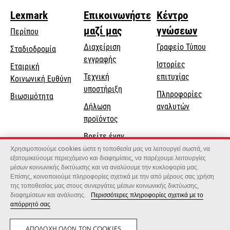
Lexmark
Επικοινωνήστε
Κέντρο
μαζί μας
γνώσεων
Περίπου
Διαχείριση
Γραφείο Τύπου
Σταδιοδρομία
εγγραφής
Ιστορίες
Εταιρική
Τεχνική
επιτυχίας
opens
Κοινωνική Ευθύνη
opens
υποστήριξη
in
Πληροφορίες
Βιωσιμότητα
in
a
Δήλωση
αναλυτών
a
new
προϊόντος
new
tab
Βρείτε έναν
tab
αντιπρόσωπο
Χρησιμοποιούμε cookies ώστε η τοποθεσία μας να λειτουργεί σωστά, να
εξατομικεύουμε περιεχόμενο και διαφημίσεις, να παρέχουμε λειτουργίες
Κατάλογος
μέσων κοινωνικής δικτύωσης και να αναλύουμε την κυκλοφορία μας.
Επίσης, κοινοποιούμε πληροφορίες σχετικά με την από μέρους σας χρήση
χονδρεμπόρων
της τοποθεσίας μας στους συνεργάτες μέσων κοινωνικής δικτύωσης,
διαφημίσεων και ανάλυσης.
Περισσότερες πληροφορίες σχετικά με το
απόρρητό σας
Lexmark International, Inc., μια εταιρεία της Xerox
©2026 Με την επιφύλαξη παντός δικαιώματος.
Νομικός
Μυστικότητα
ΑΠΟΔΟΧΉ ΌΛΩΝ ΤΩΝ COOKIES