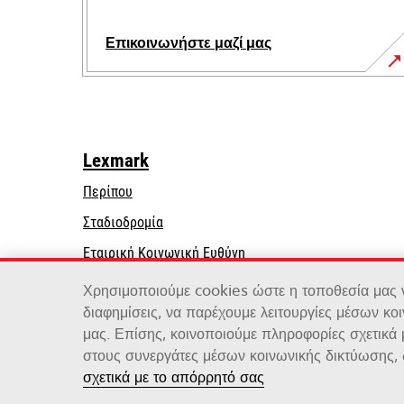
Επικοινωνήστε μαζί μας
Lexmark
Περίπου
Σταδιοδρομία
opens
Εταιρική Κοινωνική Ευθύνη
in
Βιωσιμότητα
Χρησιμοποιούμε cookies ώστε η τοποθεσία μας να
a
διαφημίσεις, να παρέχουμε λειτουργίες μέσων κο
new
μας. Επίσης, κοινοποιούμε πληροφορίες σχετικά
tab
στους συνεργάτες μέσων κοινωνικής δικτύωσης, 
Lexmark International, Inc., μια εταιρεία της Xero
σχετικά με το απόρρητό σας
©2026 Με την επιφύλαξη παντός δικαιώματος.