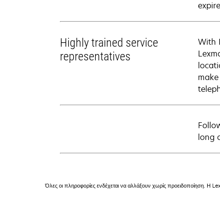
expire
Highly trained service
With 
Lexma
representatives
locati
make 
telep
Follo
long 
Όλες οι πληροφορίες ενδέχεται να αλλάξουν χωρίς προειδοποίηση. Η Lex