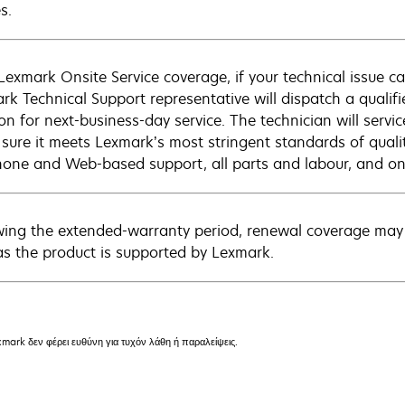
s.
Lexmark Onsite Service coverage, if your technical issue c
rk Technical Support representative will dispatch a qualifi
on for next-business-day service. The technician will servic
sure it meets Lexmark’s most stringent standards of quali
hone and Web-based support, all parts and labour, and ons
wing the extended-warranty period, renewal coverage may 
as the product is supported by Lexmark.
mark δεν φέρει ευθύνη για τυχόν λάθη ή παραλείψεις.