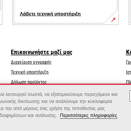
Λάβετε τεχνική υποστήριξη
opens
in
a
new
Επικοινωνήστε μαζί μας
Κ
tab
Διαχείριση εγγραφής
Γρ
opens
Τεχνική υποστήριξη
Ισ
in
Δήλωση προϊόντος
Πλ
a
Βρείτε έναν αντιπρόσωπο
new
 λειτουργεί σωστά, να εξατομικεύουμε περιεχόμενο και
tab
ινωνικής δικτύωσης και να αναλύουμε την κυκλοφορία
Κατάλογος χονδρεμπόρων
 με την από μέρους σας χρήση της τοποθεσίας μας
διαφημίσεων και ανάλυσης.
Περισσότερες πληροφορίες
x