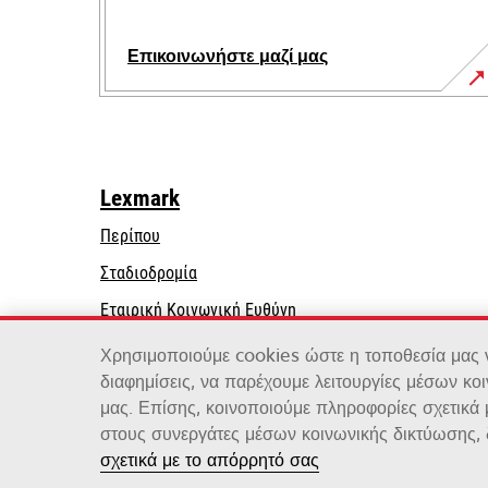
Επικοινωνήστε μαζί μας
Lexmark
Περίπου
Σταδιοδρομία
opens
Εταιρική Κοινωνική Ευθύνη
in
Βιωσιμότητα
Χρησιμοποιούμε cookies ώστε η τοποθεσία μας να
a
διαφημίσεις, να παρέχουμε λειτουργίες μέσων κο
new
μας. Επίσης, κοινοποιούμε πληροφορίες σχετικά
tab
στους συνεργάτες μέσων κοινωνικής δικτύωσης, 
Lexmark International, Inc., μια εταιρεία της Xero
σχετικά με το απόρρητό σας
©2026 Με την επιφύλαξη παντός δικαιώματος.