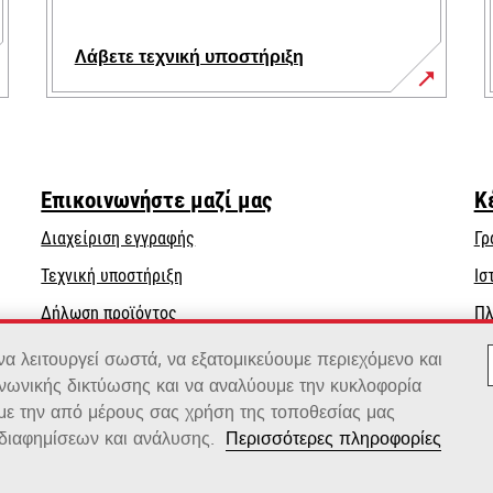
Λάβετε τεχνική υποστήριξη
opens
in
a
new
Επικοινωνήστε μαζί μας
Κ
tab
Διαχείριση εγγραφής
Γρ
opens
Τεχνική υποστήριξη
Ισ
in
Δήλωση προϊόντος
Πλ
a
Βρείτε έναν αντιπρόσωπο
new
 λειτουργεί σωστά, να εξατομικεύουμε περιεχόμενο και
tab
ινωνικής δικτύωσης και να αναλύουμε την κυκλοφορία
Κατάλογος χονδρεμπόρων
 με την από μέρους σας χρήση της τοποθεσίας μας
διαφημίσεων και ανάλυσης.
Περισσότερες πληροφορίες
x