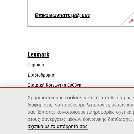
Επικοινωνήστε μαζί μας
Lexmark
Περίπου
Σταδιοδρομία
opens
Εταιρική Κοινωνική Ευθύνη
in
Βιωσιμότητα
Χρησιμοποιούμε cookies ώστε η τοποθεσία μας να
a
διαφημίσεις, να παρέχουμε λειτουργίες μέσων κο
new
μας. Επίσης, κοινοποιούμε πληροφορίες σχετικά
tab
στους συνεργάτες μέσων κοινωνικής δικτύωσης, 
Lexmark International, Inc., μια εταιρεία της Xero
σχετικά με το απόρρητό σας
©2026 Με την επιφύλαξη παντός δικαιώματος.