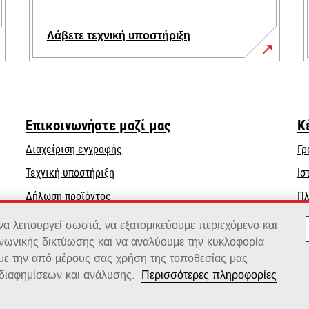
Λάβετε τεχνική υποστήριξη
opens
in
a
new
Επικοινωνήστε μαζί μας
Κ
tab
Διαχείριση εγγραφής
Γρ
opens
Τεχνική υποστήριξη
Ισ
in
Δήλωση προϊόντος
Πλ
a
Βρείτε έναν αντιπρόσωπο
new
 λειτουργεί σωστά, να εξατομικεύουμε περιεχόμενο και
tab
ινωνικής δικτύωσης και να αναλύουμε την κυκλοφορία
Κατάλογος χονδρεμπόρων
 με την από μέρους σας χρήση της τοποθεσίας μας
διαφημίσεων και ανάλυσης.
Περισσότερες πληροφορίες
x