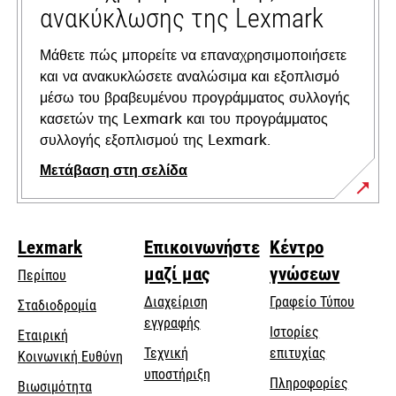
ανακύκλωσης της Lexmark
Μάθετε πώς μπορείτε να επαναχρησιμοποιήσετε
και να ανακυκλώσετε αναλώσιμα και εξοπλισμό
μέσω του βραβευμένου προγράμματος συλλογής
κασετών της Lexmark και του προγράμματος
συλλογής εξοπλισμού της Lexmark.
Μετάβαση στη σελίδα
Lexmark
Επικοινωνήστε
Κέντρο
μαζί μας
γνώσεων
Περίπου
Διαχείριση
Γραφείο Τύπου
Σταδιοδρομία
εγγραφής
Ιστορίες
Εταιρική
Τεχνική
επιτυχίας
opens
Κοινωνική Ευθύνη
opens
υποστήριξη
in
Πληροφορίες
Βιωσιμότητα
in