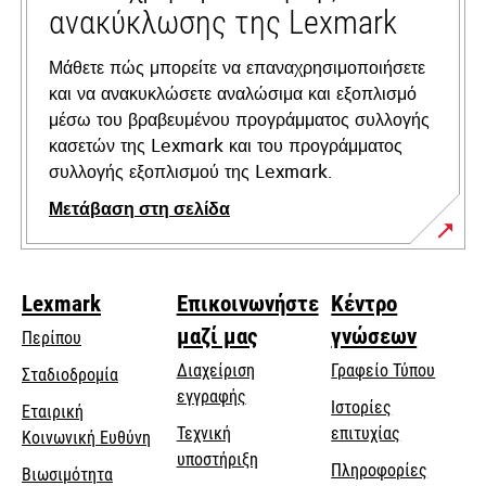
ανακύκλωσης της Lexmark
Μάθετε πώς μπορείτε να επαναχρησιμοποιήσετε
και να ανακυκλώσετε αναλώσιμα και εξοπλισμό
μέσω του βραβευμένου προγράμματος συλλογής
κασετών της Lexmark και του προγράμματος
συλλογής εξοπλισμού της Lexmark.
Μετάβαση στη σελίδα
Lexmark
Επικοινωνήστε
Κέντρο
μαζί μας
γνώσεων
Περίπου
Διαχείριση
Γραφείο Τύπου
Σταδιοδρομία
εγγραφής
Ιστορίες
Εταιρική
Τεχνική
επιτυχίας
opens
Κοινωνική Ευθύνη
opens
υποστήριξη
in
Πληροφορίες
Βιωσιμότητα
in