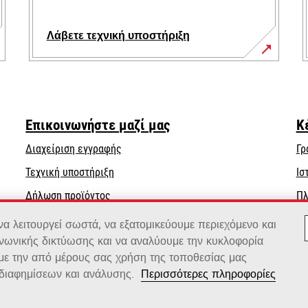
Λάβετε τεχνική υποστήριξη
opens
in
a
new
Επικοινωνήστε μαζί μας
Κ
tab
Διαχείριση εγγραφής
Γρ
opens
Τεχνική υποστήριξη
Ισ
in
Δήλωση προϊόντος
Πλ
a
Βρείτε έναν αντιπρόσωπο
new
 λειτουργεί σωστά, να εξατομικεύουμε περιεχόμενο και
tab
ινωνικής δικτύωσης και να αναλύουμε την κυκλοφορία
Κατάλογος χονδρεμπόρων
 με την από μέρους σας χρήση της τοποθεσίας μας
διαφημίσεων και ανάλυσης.
Περισσότερες πληροφορίες
x