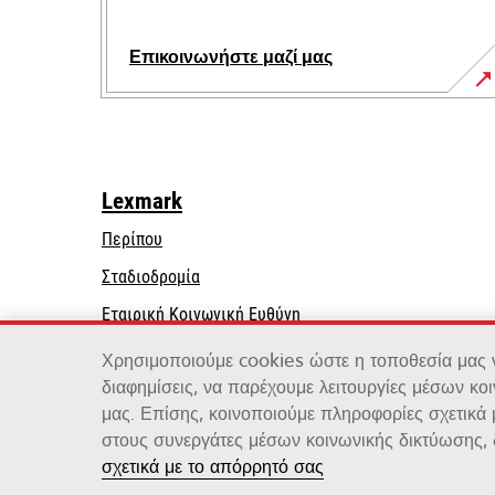
Επικοινωνήστε μαζί μας
Lexmark
Περίπου
Σταδιοδρομία
opens
Εταιρική Κοινωνική Ευθύνη
in
Βιωσιμότητα
Χρησιμοποιούμε cookies ώστε η τοποθεσία μας να
a
διαφημίσεις, να παρέχουμε λειτουργίες μέσων κο
new
μας. Επίσης, κοινοποιούμε πληροφορίες σχετικά
tab
στους συνεργάτες μέσων κοινωνικής δικτύωσης, 
Lexmark International, Inc., μια εταιρεία της Xero
σχετικά με το απόρρητό σας
©2026 Με την επιφύλαξη παντός δικαιώματος.