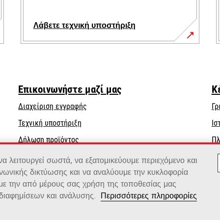
Λάβετε τεχνική υποστήριξη
opens
in
a
new
Επικοινωνήστε μαζί μας
Κ
tab
Διαχείριση εγγραφής
Γρ
opens
Τεχνική υποστήριξη
Ισ
in
Δήλωση προϊόντος
Πλ
a
Βρείτε έναν αντιπρόσωπο
new
 λειτουργεί σωστά, να εξατομικεύουμε περιεχόμενο και
tab
ινωνικής δικτύωσης και να αναλύουμε την κυκλοφορία
Κατάλογος χονδρεμπόρων
 με την από μέρους σας χρήση της τοποθεσίας μας
διαφημίσεων και ανάλυσης.
Περισσότερες πληροφορίες
x