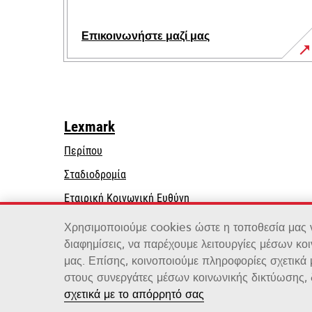
Επικοινωνήστε μαζί μας
Lexmark
Περίπου
Σταδιοδρομία
opens
Εταιρική Κοινωνική Ευθύνη
in
Βιωσιμότητα
Χρησιμοποιούμε cookies ώστε η τοποθεσία μας να
a
διαφημίσεις, να παρέχουμε λειτουργίες μέσων κο
new
μας. Επίσης, κοινοποιούμε πληροφορίες σχετικά
tab
στους συνεργάτες μέσων κοινωνικής δικτύωσης, 
Lexmark International, Inc., μια εταιρεία της Xero
σχετικά με το απόρρητό σας
©2026 Με την επιφύλαξη παντός δικαιώματος.