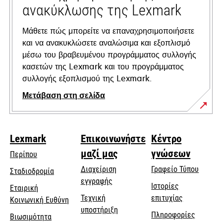
ανακύκλωσης της Lexmark
Μάθετε πώς μπορείτε να επαναχρησιμοποιήσετε
και να ανακυκλώσετε αναλώσιμα και εξοπλισμό
μέσω του βραβευμένου προγράμματος συλλογής
κασετών της Lexmark και του προγράμματος
συλλογής εξοπλισμού της Lexmark.
Μετάβαση στη σελίδα
Lexmark
Επικοινωνήστε
Κέντρο
μαζί μας
γνώσεων
Περίπου
Διαχείριση
Γραφείο Τύπου
Σταδιοδρομία
εγγραφής
Ιστορίες
Εταιρική
Τεχνική
επιτυχίας
opens
Κοινωνική Ευθύνη
opens
υποστήριξη
in
Πληροφορίες
Βιωσιμότητα
in