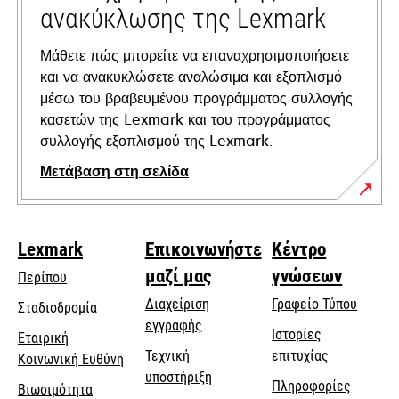
ανακύκλωσης της Lexmark
Μάθετε πώς μπορείτε να επαναχρησιμοποιήσετε
και να ανακυκλώσετε αναλώσιμα και εξοπλισμό
μέσω του βραβευμένου προγράμματος συλλογής
κασετών της Lexmark και του προγράμματος
συλλογής εξοπλισμού της Lexmark.
Μετάβαση στη σελίδα
Lexmark
Επικοινωνήστε
Κέντρο
μαζί μας
γνώσεων
Περίπου
Διαχείριση
Γραφείο Τύπου
Σταδιοδρομία
εγγραφής
Ιστορίες
Εταιρική
Τεχνική
επιτυχίας
opens
Κοινωνική Ευθύνη
opens
υποστήριξη
in
Πληροφορίες
Βιωσιμότητα
in