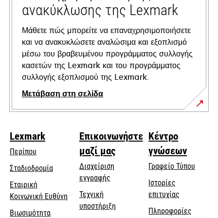
ανακύκλωσης της Lexmark
Μάθετε πώς μπορείτε να επαναχρησιμοποιήσετε
και να ανακυκλώσετε αναλώσιμα και εξοπλισμό
μέσω του βραβευμένου προγράμματος συλλογής
κασετών της Lexmark και του προγράμματος
συλλογής εξοπλισμού της Lexmark.
Μετάβαση στη σελίδα
Lexmark
Επικοινωνήστε
Κέντρο
μαζί μας
γνώσεων
Περίπου
Διαχείριση
Γραφείο Τύπου
Σταδιοδρομία
εγγραφής
Ιστορίες
Εταιρική
Τεχνική
επιτυχίας
opens
Κοινωνική Ευθύνη
opens
υποστήριξη
in
Πληροφορίες
Βιωσιμότητα
in