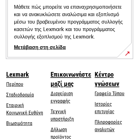
Μάθετε πώς μπορείτε να επαναχρησιμοποιήσετε
και να ανακυκλώσετε αναλώσιμα και εξοπλισμό
μέσω του βραβευμένου προγράμματος συλλογής
κασετών της Lexmark και του προγράμματος
συλλογής εξοπλισμού της Lexmark.
Μετάβαση στη σελίδα
Lexmark
Επικοινωνήστε
Κέντρο
μαζί μας
γνώσεων
Περίπου
Διαχείριση
Γραφείο Τύπου
Σταδιοδρομία
εγγραφής
Ιστορίες
Εταιρική
Τεχνική
επιτυχίας
opens
Κοινωνική Ευθύνη
opens
υποστήριξη
in
Πληροφορίες
Βιωσιμότητα
in
a
Δήλωση
αναλυτών
a
new
προϊόντος