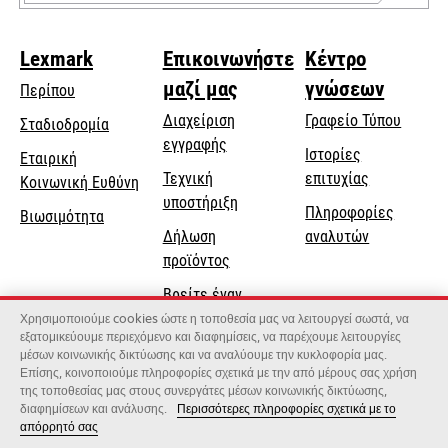
Lexmark
Επικοινωνήστε
Κέντρο
μαζί μας
γνώσεων
Περίπου
Διαχείριση
Γραφείο Τύπου
Σταδιοδρομία
εγγραφής
Ιστορίες
Εταιρική
Τεχνική
επιτυχίας
opens
Κοινωνική Ευθύνη
opens
υποστήριξη
in
Πληροφορίες
Βιωσιμότητα
in
a
Δήλωση
αναλυτών
a
new
προϊόντος
new
tab
Βρείτε έναν
tab
αντιπρόσωπο
Χρησιμοποιούμε cookies ώστε η τοποθεσία μας να λειτουργεί σωστά, να
εξατομικεύουμε περιεχόμενο και διαφημίσεις, να παρέχουμε λειτουργίες
Κατάλογος
μέσων κοινωνικής δικτύωσης και να αναλύουμε την κυκλοφορία μας.
Επίσης, κοινοποιούμε πληροφορίες σχετικά με την από μέρους σας χρήση
χονδρεμπόρων
της τοποθεσίας μας στους συνεργάτες μέσων κοινωνικής δικτύωσης,
διαφημίσεων και ανάλυσης.
Περισσότερες πληροφορίες σχετικά με το
απόρρητό σας
Lexmark International, Inc., μια εταιρεία της Xerox