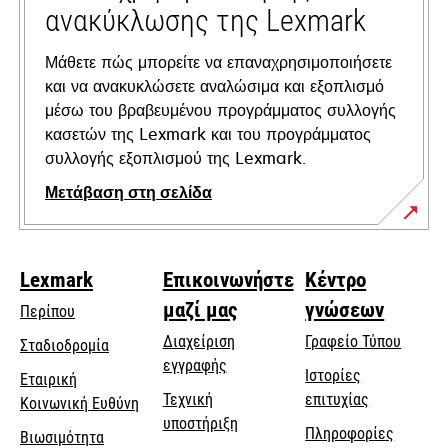
ανακύκλωσης της Lexmark
Μάθετε πώς μπορείτε να επαναχρησιμοποιήσετε
και να ανακυκλώσετε αναλώσιμα και εξοπλισμό
μέσω του βραβευμένου προγράμματος συλλογής
κασετών της Lexmark και του προγράμματος
συλλογής εξοπλισμού της Lexmark.
Μετάβαση στη σελίδα
Lexmark
Επικοινωνήστε
Κέντρο
μαζί μας
γνώσεων
Περίπου
Διαχείριση
Γραφείο Τύπου
Σταδιοδρομία
εγγραφής
Ιστορίες
Εταιρική
Τεχνική
επιτυχίας
opens
Κοινωνική Ευθύνη
opens
υποστήριξη
in
Πληροφορίες
Βιωσιμότητα
in