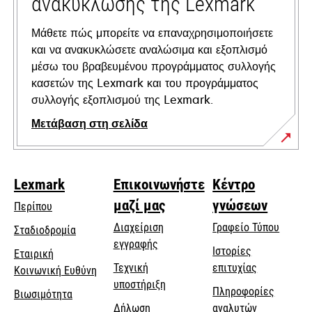
ανακύκλωσης της Lexmark
Μάθετε πώς μπορείτε να επαναχρησιμοποιήσετε
και να ανακυκλώσετε αναλώσιμα και εξοπλισμό
μέσω του βραβευμένου προγράμματος συλλογής
κασετών της Lexmark και του προγράμματος
συλλογής εξοπλισμού της Lexmark.
Μετάβαση στη σελίδα
Lexmark
Επικοινωνήστε
Κέντρο
μαζί μας
γνώσεων
Περίπου
Διαχείριση
Γραφείο Τύπου
Σταδιοδρομία
εγγραφής
Ιστορίες
Εταιρική
Τεχνική
επιτυχίας
opens
Κοινωνική Ευθύνη
opens
υποστήριξη
in
Πληροφορίες
Βιωσιμότητα
in
a
Δήλωση
αναλυτών