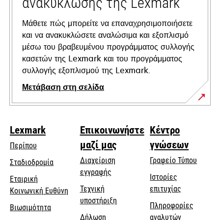
ανακύκλωσης της Lexmark
Μάθετε πώς μπορείτε να επαναχρησιμοποιήσετε
και να ανακυκλώσετε αναλώσιμα και εξοπλισμό
μέσω του βραβευμένου προγράμματος συλλογής
κασετών της Lexmark και του προγράμματος
συλλογής εξοπλισμού της Lexmark.
Μετάβαση στη σελίδα
Lexmark
Επικοινωνήστε
Κέντρο
μαζί μας
γνώσεων
Περίπου
Διαχείριση
Γραφείο Τύπου
Σταδιοδρομία
εγγραφής
Ιστορίες
Εταιρική
Τεχνική
επιτυχίας
opens
Κοινωνική Ευθύνη
opens
υποστήριξη
in
Πληροφορίες
Βιωσιμότητα
in
a
Δήλωση
αναλυτών