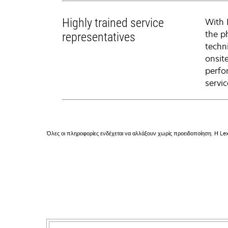
Highly trained service
With 
the p
representatives
techni
onsit
perfo
servic
Όλες οι πληροφορίες ενδέχεται να αλλάξουν χωρίς προειδοποίηση. Η Lex