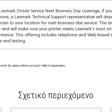
Lexmark Onsite Service Next Business Day coverage, if you
hone, a Lexmark Technical Support representative will disp
cian to your location for next-business-day service. The tec
e and will make sure your printer meets Lexmark’s most str
rmance. This offering includes telephone and Web-based su
e and testing.
mark δεν φέρει ευθύνη για τυχόν λάθη ή παραλείψεις.
Σχετικό περιεχόμενο