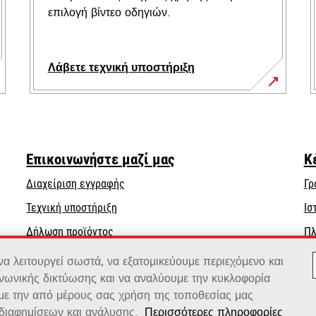
επιλογή βίντεο οδηγιών.
Λάβετε τεχνική υποστήριξη
opens
in
a
new
Επικοινωνήστε μαζί μας
Κ
tab
Διαχείριση εγγραφής
Γρ
opens
Τεχνική υποστήριξη
Ισ
in
Δήλωση προϊόντος
Πλ
a
Βρείτε έναν αντιπρόσωπο
new
 λειτουργεί σωστά, να εξατομικεύουμε περιεχόμενο και
tab
ινωνικής δικτύωσης και να αναλύουμε την κυκλοφορία
Κατάλογος χονδρεμπόρων
 με την από μέρους σας χρήση της τοποθεσίας μας
διαφημίσεων και ανάλυσης.
Περισσότερες πληροφορίες