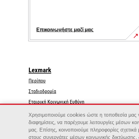
Επικοινωνήστε μαζί μας
Lexmark
Περίπου
Σταδιοδρομία
opens
Εταιρική Κοινωνική Ευθύνη
in
Βιωσιμότητα
Χρησιμοποιούμε cookies ώστε η τοποθεσία μας να
a
διαφημίσεις, να παρέχουμε λειτουργίες μέσων κο
new
μας. Επίσης, κοινοποιούμε πληροφορίες σχετικά
tab
στους συνεργάτες μέσων κοινωνικής δικτύωσης, 