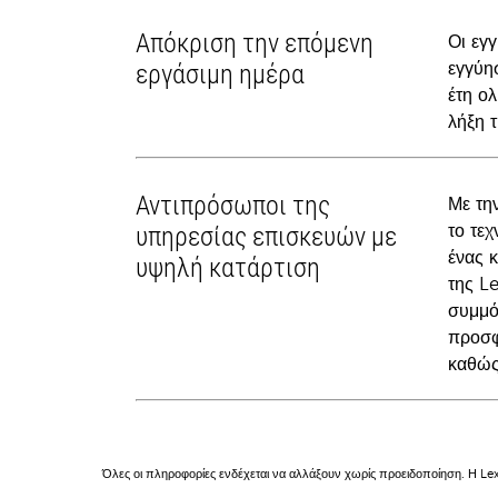
Απόκριση την επόμενη
Οι εγ
εγγύη
εργάσιμη ημέρα
έτη ο
λήξη 
Αντιπρόσωποι της
Με τη
το τε
υπηρεσίας επισκευών με
ένας 
υψηλή κατάρτιση
της L
συμμό
προσφ
καθώς
Όλες οι πληροφορίες ενδέχεται να αλλάξουν χωρίς προειδοποίηση. Η Lex