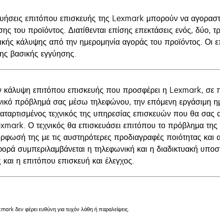
γυήσεις επιτόπου επισκευής της Lexmark μπορούν να αγοραστο
σης του προϊόντος. Διατίθενται επίσης επεκτάσεις ενός, δύο, 
λικής κάλυψης από την ημερομηνία αγοράς του προϊόντος. Οι ε
της βασικής εγγύησης.
ν κάλυψη επιτόπου επισκευής που προσφέρει η Lexmark, σε 
χνικό πρόβλημά σας μέσω τηλεφώνου, την επόμενη εργάσιμη ημ
καταρτισμένος τεχνικός της υπηρεσίας επισκευών που θα σας α
exmark. Ο τεχνικός θα επισκευάσει επιτόπου το πρόβλημα της 
ρφωσή της με τις αυστηρότερες προδιαγραφές ποιότητας και 
ορά συμπεριλαμβάνεται η τηλεφωνική και η διαδικτυακή υποστή
 και η επιτόπου επισκευή και έλεγχος.
mark δεν φέρει ευθύνη για τυχόν λάθη ή παραλείψεις.