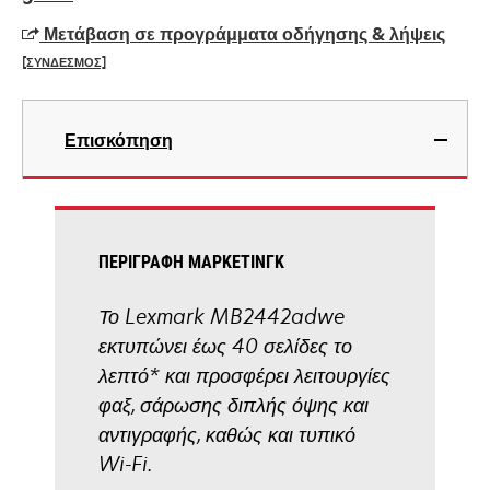
a
Μετάβαση σε προγράμματα οδήγησης & λήψεις
new
[ΣΥΝΔΕΣΜΟΣ]
tab
opens
in
Επισκόπηση
a
new
tab
ΠΕΡΙΓΡΑΦΉ ΜΆΡΚΕΤΙΝΓΚ
Το Lexmark MB2442adwe
εκτυπώνει έως 40 σελίδες το
λεπτό* και προσφέρει λειτουργίες
φαξ, σάρωσης διπλής όψης και
αντιγραφής, καθώς και τυπικό
Wi-Fi.