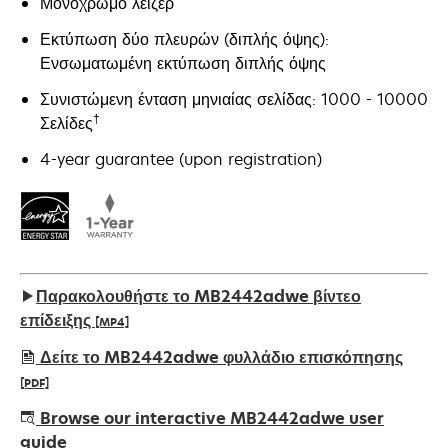
Μονόχρωμο λέιζερ
Εκτύπωση δύο πλευρών (διπλής όψης):
Ενσωματωμένη εκτύπωση διπλής όψης
Συνιστώμενη ένταση μηνιαίας σελίδας: 1000 - 10000
†
Σελίδες
4-year guarantee (upon registration)
Παρακολουθήστε το MB2442adwe βίντεο
επίδειξης
[MP4]
Δείτε το MB2442adwe φυλλάδιο επισκόπησης
[PDF]
opens
Browse our interactive MB2442adwe user
in
guide