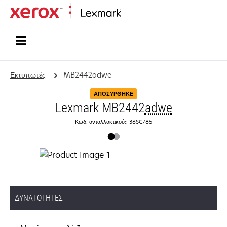
Αρχική
Εκτυπωτές
MB2442adwe
ΑΠΟΣΎΡΘΗΚΕ
Lexmark MB2442
adwe
Κωδ. ανταλλακτικού:: 36SC785
ΔΥΝΑΤΌΤΗΤΕΣ