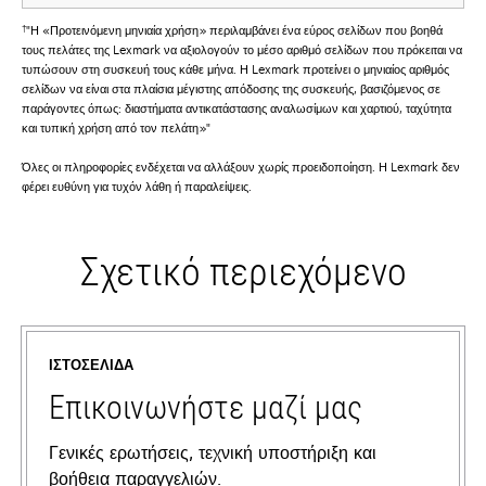
†
"Η «Προτεινόμενη μηνιαία χρήση» περιλαμβάνει ένα εύρος σελίδων που βοηθά
τους πελάτες της Lexmark να αξιολογούν το μέσο αριθμό σελίδων που πρόκειται να
τυπώσουν στη συσκευή τους κάθε μήνα. Η Lexmark προτείνει ο μηνιαίος αριθμός
σελίδων να είναι στα πλαίσια μέγιστης απόδοσης της συσκευής, βασιζόμενος σε
παράγοντες όπως: διαστήματα αντικατάστασης αναλωσίμων και χαρτιού, ταχύτητα
και τυπική χρήση από τον πελάτη»"
Όλες οι πληροφορίες ενδέχεται να αλλάξουν χωρίς προειδοποίηση. Η Lexmark δεν
φέρει ευθύνη για τυχόν λάθη ή παραλείψεις.
Σχετικό περιεχόμενο
ΙΣΤΟΣΕΛΊΔΑ
Επικοινωνήστε μαζί μας
Γενικές ερωτήσεις, τεχνική υποστήριξη και
βοήθεια παραγγελιών.