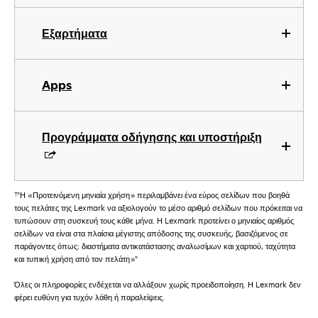
Εξαρτήματα
Apps
Προγράμματα οδήγησης και υποστήριξη
†
"Η «Προτεινόμενη μηνιαία χρήση» περιλαμβάνει ένα εύρος σελίδων που βοηθά
τους πελάτες της Lexmark να αξιολογούν το μέσο αριθμό σελίδων που πρόκειται να
τυπώσουν στη συσκευή τους κάθε μήνα. Η Lexmark προτείνει ο μηνιαίος αριθμός
σελίδων να είναι στα πλαίσια μέγιστης απόδοσης της συσκευής, βασιζόμενος σε
παράγοντες όπως: διαστήματα αντικατάστασης αναλωσίμων και χαρτιού, ταχύτητα
και τυπική χρήση από τον πελάτη»"
Όλες οι πληροφορίες ενδέχεται να αλλάξουν χωρίς προειδοποίηση. Η Lexmark δεν
φέρει ευθύνη για τυχόν λάθη ή παραλείψεις.