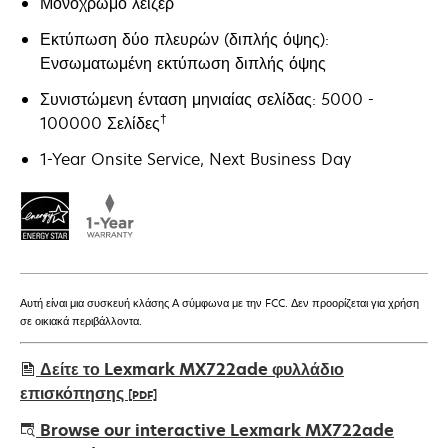
Μονόχρωμο λέιζερ
Εκτύπωση δύο πλευρών (διπλής όψης):
Ενσωματωμένη εκτύπωση διπλής όψης
Συνιστώμενη ένταση μηνιαίας σελίδας: 5000 -
†
100000 Σελίδες
1-Year Onsite Service, Next Business Day
Αυτή είναι μια συσκευή κλάσης Α σύμφωνα με την FCC. Δεν προορίζεται για χρήση
σε οικιακά περιβάλλοντα.
Δείτε το Lexmark MX722ade φυλλάδιο
επισκόπησης
[PDF]
opens
Browse our interactive Lexmark MX722ade