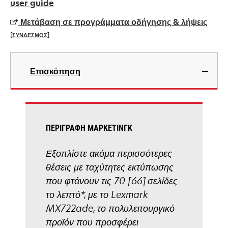
in
user guide
a
Μετάβαση σε προγράμματα οδήγησης & λήψεις
new
[ΣΥΝΔΕΣΜΟΣ]
tab
opens
in
Επισκόπηση
a
new
tab
ΠΕΡΙΓΡΑΦΉ ΜΆΡΚΕΤΙΝΓΚ
Εξοπλίστε ακόμα περισσότερες
θέσεις με ταχύτητες εκτύπωσης
που φτάνουν τις 70 [66] σελίδες
το λεπτό*, με το Lexmark
MX722ade, το πολυλειτουργικό
προϊόν που προσφέρει