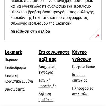
Μάθετε πώς μπορείτε να επαναχρησιμοποιήσετε
και να ανακυκλώσετε αναλώσιμα και εξοπλισμό
μέσω του βραβευμένου προγράμματος συλλογής
κασετών της Lexmark και του προγράμματος
συλλογής εξοπλισμού της Lexmark.
Μετάβαση στη σελίδα
Lexmark
Επικοινωνήστε
Κέντρο
μαζί μας
γνώσεων
Περίπου
Διαχείριση
Γραφείο Τύπου
Σταδιοδρομία
εγγραφής
Ιστορίες
Εταιρική
Τεχνική
επιτυχίας
opens
Κοινωνική Ευθύνη
opens
υποστήριξη
in
Πληροφορίες
Βιωσιμότητα
in
a
Δήλωση
αναλυτών
a
new
προϊόντος
new
tab