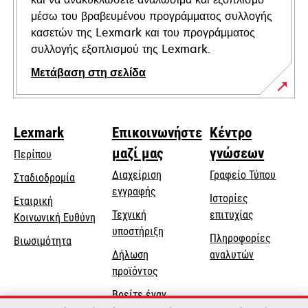
μέσω του βραβευμένου προγράμματος συλλογής
κασετών της Lexmark και του προγράμματος
συλλογής εξοπλισμού της Lexmark.
Μετάβαση στη σελίδα
Lexmark
Επικοινωνήστε
Κέντρο
μαζί μας
γνώσεων
Περίπου
Διαχείριση
Γραφείο Τύπου
Σταδιοδρομία
εγγραφής
Ιστορίες
Εταιρική
Τεχνική
επιτυχίας
opens
Κοινωνική Ευθύνη
opens
υποστήριξη
in
Πληροφορίες
Βιωσιμότητα
in
a
Δήλωση
αναλυτών
a
new
προϊόντος
new
tab
Βρείτε έναν
tab