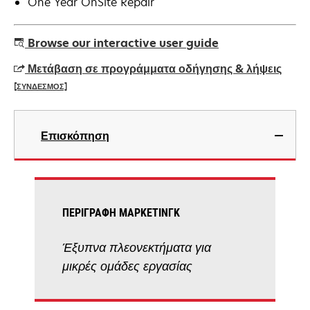
One Year OnSite Repair
Browse our interactive user guide
Μετάβαση σε προγράμματα οδήγησης & λήψεις
[ΣΥΝΔΕΣΜΟΣ]
opens
in
Επισκόπηση
a
new
tab
ΠΕΡΙΓΡΑΦΉ ΜΆΡΚΕΤΙΝΓΚ
Έξυπνα πλεονεκτήματα για
μικρές ομάδες εργασίας