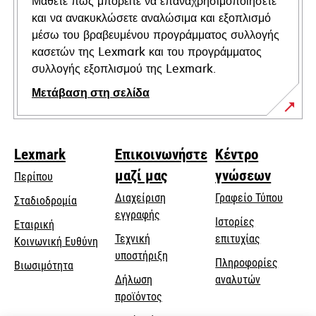
Μάθετε πώς μπορείτε να επαναχρησιμοποιήσετε
και να ανακυκλώσετε αναλώσιμα και εξοπλισμό
μέσω του βραβευμένου προγράμματος συλλογής
κασετών της Lexmark και του προγράμματος
συλλογής εξοπλισμού της Lexmark.
Μετάβαση στη σελίδα
Lexmark
Επικοινωνήστε
Κέντρο
μαζί μας
γνώσεων
Περίπου
Διαχείριση
Γραφείο Τύπου
Σταδιοδρομία
εγγραφής
Ιστορίες
Εταιρική
Τεχνική
επιτυχίας
opens
Κοινωνική Ευθύνη
opens
υποστήριξη
in
Πληροφορίες
Βιωσιμότητα
in
a
Δήλωση
αναλυτών
a
new
προϊόντος
new
tab