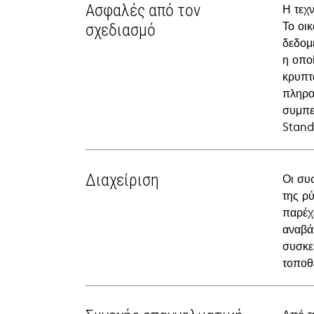
Ασφαλές από τον
Η τεχ
Το οικ
σχεδιασμό
δεδομ
η οπο
κρυπτ
πληρο
συμπε
Stand
Διαχείριση
Οι συ
της ρ
παρέχ
αναβά
συσκε
τοποθ