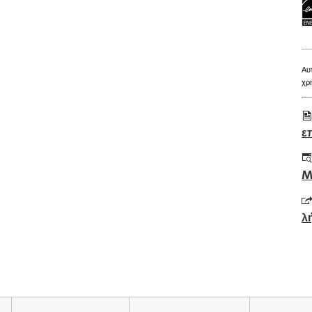
Αυ
χρ
ε
o
in
M
a
n
λ
t
o
in
a
n
t