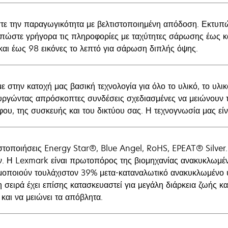
τε την παραγωγικότητα με βελτιστοποιημένη απόδοση. Εκτυπώ
πώστε γρήγορα τις πληροφορίες με ταχύτητες σάρωσης έως κα
και έως 98 εικόνες το λεπτό για σάρωση διπλής όψης.
 στην κατοχή μας βασική τεχνολογία για όλο το υλικό, το υλικο
υργώντας απρόσκοπτες συνδέσεις σχεδιασμένες να μειώνουν τ
φου, της συσκευής και του δικτύου σας. Η τεχνογνωσία μας εί
στοποιήσεις Energy Star®, Blue Angel, RoHS, EPEAT® Silver. 
ν. Η Lexmark είναι πρωτοπόρος της βιομηχανίας ανακυκλωμέ
μοποιούν τουλάχιστον 39% μετα-καταναλωτικό ανακυκλωμένο υλ
 σειρά έχει επίσης κατασκευαστεί για μεγάλη διάρκεια ζωής και 
και να μειώνει τα απόβλητα.