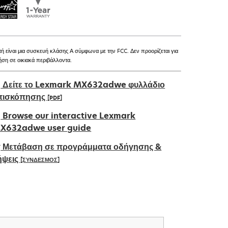
τή είναι μια συσκευή κλάσης Α σύμφωνα με την FCC. Δεν προορίζεται για
ήση σε οικιακά περιβάλλοντα.
Δείτε το Lexmark MX632adwe φυλλάδιο
πισκόπησης
[PDF]
pens
Browse our interactive Lexmark
X632adwe user guide
Μετάβαση σε προγράμματα οδήγησης &
ew
ήψεις
[ΣΥΝΔΕΣΜΟΣ]
ab
pens
ew
ab