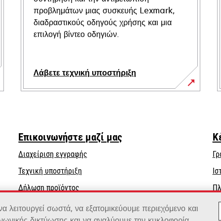
προβλημάτων μιας συσκευής Lexmark,
διαδραστικούς οδηγούς χρήσης και μια
επιλογή βίντεο οδηγιών.
Λάβετε τεχνική υποστήριξη
opens
in
a
new
Επικοινωνήστε μαζί μας
Κ
tab
Διαχείριση εγγραφής
Γρ
opens
Τεχνική υποστήριξη
Ισ
in
Δήλωση προϊόντος
Πλ
a
Βρείτε έναν αντιπρόσωπο
new
 λειτουργεί σωστά, να εξατομικεύουμε περιεχόμενο και
tab
ινωνικής δικτύωσης και να αναλύουμε την κυκλοφορία