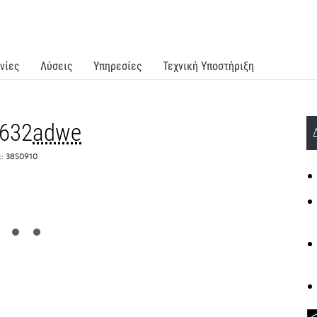
νίες
Λύσεις
Υπηρεσίες
Τεχνική Υποστήριξη
632
adwe
:: 38S0910