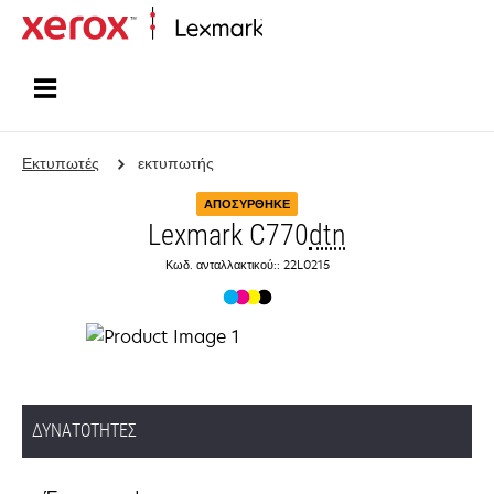
Αρχική
Εκτυπωτές
εκτυπωτής
ΑΠΟΣΎΡΘΗΚΕ
Lexmark C770
dtn
Κωδ. ανταλλακτικού:: 22L0215
ΔΥΝΑΤΌΤΗΤΕΣ