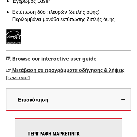
Έγχρωμος Laser
Εκτύπωση δύο πλευρών (διπλής όψης):
Περιλαμβάνει μονάδα εκτύπωσης διπλής όψης
Browse our interactive user guide
Μετάβαση σε προγράμματα οδήγησης & λήψεις
[ΣΥΝΔΕΣΜΟΣ]
opens
in
Επισκόπηση
a
new
tab
ΠΕΡΙΓΡΑΦΉ ΜΆΡΚΕΤΙΝΓΚ