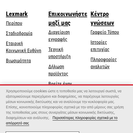
Lexmark
Επικοινωνήστε
Κέντρο
μαζί μας
γνώσεων
Περίπου
Διαχείριση
Γραφείο Τύπου
Σταδιοδρομία
εγγραφής
Ιστορίες
Εταιρική
Τεχνική
επιτυχίας
opens
Κοινωνική Ευθύνη
opens
υποστήριξη
in
Πληροφορίες
Βιωσιμότητα
in
a
Δήλωση
αναλυτών
a
new
προϊόντος
new
tab
Βρείτε έναν
tab
αντιπρόσωπο
Χρησιμοποιούμε cookies ώστε η τοποθεσία μας να λειτουργεί σωστά, να
εξατομικεύουμε περιεχόμενο και διαφημίσεις, να παρέχουμε λειτουργίες
Κατάλογος
μέσων κοινωνικής δικτύωσης και να αναλύουμε την κυκλοφορία μας.
Επίσης, κοινοποιούμε πληροφορίες σχετικά με την από μέρους σας χρήση
χονδρεμπόρων
της τοποθεσίας μας στους συνεργάτες μέσων κοινωνικής δικτύωσης,
διαφημίσεων και ανάλυσης.
Περισσότερες πληροφορίες σχετικά με το
απόρρητό σας
Lexmark International, Inc., μια εταιρεία της Xerox
©2026 Με την επιφύλαξη παντός δικαιώματος.