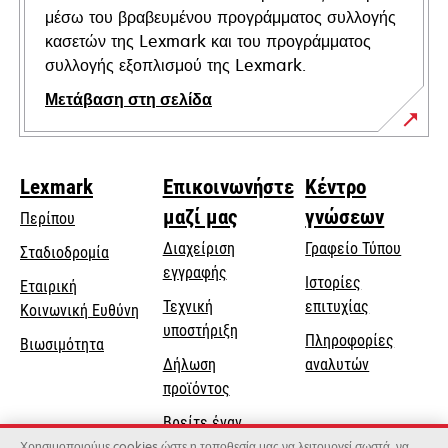
μέσω του βραβευμένου προγράμματος συλλογής
κασετών της Lexmark και του προγράμματος
συλλογής εξοπλισμού της Lexmark.
Μετάβαση στη σελίδα
Lexmark
Επικοινωνήστε
Κέντρο
μαζί μας
γνώσεων
Περίπου
Διαχείριση
Γραφείο Τύπου
Σταδιοδρομία
εγγραφής
Ιστορίες
Εταιρική
Τεχνική
επιτυχίας
opens
Κοινωνική Ευθύνη
opens
υποστήριξη
in
Πληροφορίες
Βιωσιμότητα
in
a
Δήλωση
αναλυτών
a
new
προϊόντος
new
tab
Βρείτε έναν
tab
αντιπρόσωπο
Χρησιμοποιούμε cookies ώστε η τοποθεσία μας να λειτουργεί σωστά, να