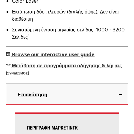
Color Laser
Εκτύπωση δύο πλευρών (διπλής όψης): Δεν είναι
διαθέσιμη
Συνιστώμενη ένταση μηνιαίας σελίδας: 1000 - 3200
†
Σελίδες
Browse our interactive user guide
Μετάβαση σε προγράμματα οδήγησης & λήψεις
[ΣΥΝΔΕΣΜΟΣ]
opens
in
Επισκόπηση
a
new
tab
ΠΕΡΙΓΡΑΦΉ ΜΆΡΚΕΤΙΝΓΚ