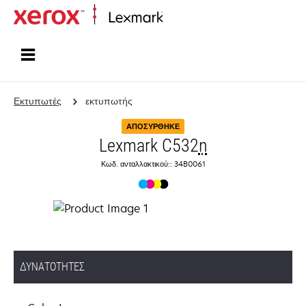
Αρχική
Εκτυπωτές
εκτυπωτής
ΑΠΟΣΎΡΘΗΚΕ
Lexmark C532
n
Κωδ. ανταλλακτικού:: 34B0061
ΔΥΝΑΤΌΤΗΤΕΣ