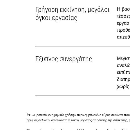
Γρήγορη εκκίνηση, μεγάλοι
Η βασ
τέσσε
όγκοι εργασίας
εργασ
προθέ
απευθ
Έξυπνος συνεργάτης
Μεγισ
αναλώ
εκτύπ
διατηρ
χωρίς 
†
"Η «Προτεινόμενη μηνιαία χρήση» περιλαμβάνει ένα εύρος σελίδων που 
αριθμός σελίδων να είναι στα πλαίσια μέγιστης απόδοσης της συσκευής,