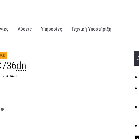
νίες
Λύσεις
Υπηρεσίες
Τεχνική Υποστήριξη
ΗΚΕ
C736
dn
:: 25A0461