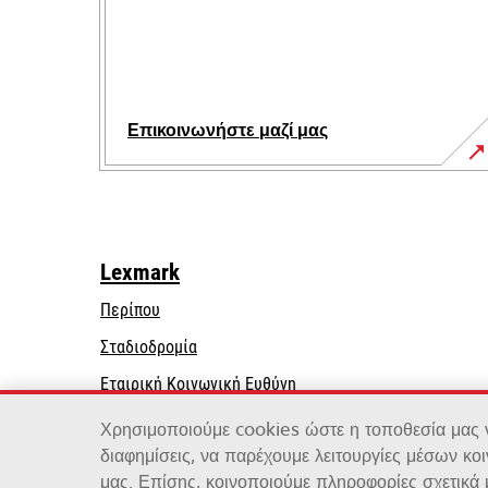
Επικοινωνήστε μαζί μας
Lexmark
Περίπου
Σταδιοδρομία
opens
Εταιρική Κοινωνική Ευθύνη
in
Βιωσιμότητα
Χρησιμοποιούμε cookies ώστε η τοποθεσία μας να
a
διαφημίσεις, να παρέχουμε λειτουργίες μέσων κο
new
μας. Επίσης, κοινοποιούμε πληροφορίες σχετικά
tab