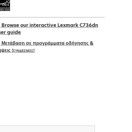
Browse our interactive Lexmark C736dn
ser guide
Μετάβαση σε προγράμματα οδήγησης &
ήψεις
[ΣΥΝΔΕΣΜΟΣ]
pens
ew
ab