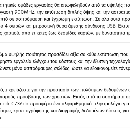
αιτητικές ομάδες εργασίας θα επωφεληθούν από τα υψηλής πο
ργαστή 900MHz, την εκτύπωση διπλής όψης και την αστραπια
επτό σε ασπρόμαυρη και έγχρωμη εκτύπωση. Σε όλα αυτά προσ
ου 4 σειρών και μπροστινή θύρα άμεσης σύνδεσης USB. Εκτυπ
ς χαρτιού, από ετικέτες έως δεσμίδες καρτών, με δυνατότητα 
ώμα υψηλής ποιότητας προσδίδει αξία σε κάθε εκτύπωση που κ
χρηστα εργαλεία ελέγχου του κόστους και την έξυπνη τεχνολογ
ώνετε μόνο ασπρόμαυρες σελίδες, ώστε να εξοικονομείτε τόνε
 ό,τι χρειάζεστε για την προστασία των πολύτιμων δεδομένων 
ρισμούς πρόσβασης των χρηστών. Εκτός από τα συστήματα ασ
mark C736dn προσφέρει ένα αλφαριθμητικό πληκτρολόγιο για
ότητες κρυπτογράφησης και διαγραφής δεδομένων δίσκου, για
υ.