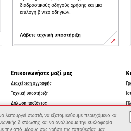
διαδραστικούς οδηγούς χρήσης και μια
επιλογή βίντεο οδηγιών.
Λάβετε τεχνική υποστήριξη
opens
in
a
new
Επικοινωνήστε μαζί μας
Κ
tab
Διαχείριση εγγραφής
Γρ
opens
Τεχνική υποστήριξη
Ισ
in
Δήλωση προϊόντος
Πλ
a
Βρείτε έναν αντιπρόσωπο
new
 λειτουργεί σωστά, να εξατομικεύουμε περιεχόμενο και
tab
ινωνικής δικτύωσης και να αναλύουμε την κυκλοφορία
Κατάλογος χονδρεμπόρων
 με την από μέρους σας χρήση της τοποθεσίας μας