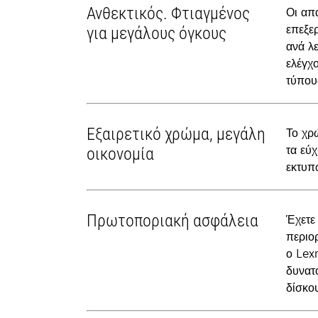
Ανθεκτικός. Φτιαγμένος
Οι απ
επεξε
για μεγάλους όγκους
ανά λ
ελέγχ
τύπου
Εξαιρετικό χρώμα, μεγάλη
Το χρ
τα εύ
οικονομία
εκτυπ
Πρωτοποριακή ασφάλεια
Έχετε
περιο
ο Lex
δυνατ
δίσκο