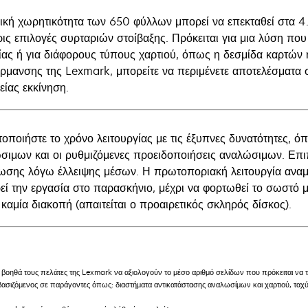
ική χωρητικότητα των 650 φύλλων μπορεί να επεκταθεί στα 4
ρις επιλογές συρταριών στοίβαξης. Πρόκειται για μια λύση που
ίας ή για διάφορους τύπους χαρτιού, όπως η δεσμίδα καρτών ή
ρμανσης της Lexmark, μπορείτε να περιμένετε αποτελέσματα σ
είας εκκίνηση.
τοποιήστε το χρόνο λειτουργίας με τις έξυπνες δυνατότητες, 
σιμων και οι ρυθμιζόμενες προειδοποιήσεις αναλώσιμων. Επιπ
ωσης λόγω έλλειψης μέσων. Η πρωτοποριακή λειτουργία αναμ
εί την εργασία στο παρασκήνιο, μέχρι να φορτωθεί το σωστό μέ
καμία διακοπή (απαιτείται ο προαιρετικός σκληρός δίσκος).
βοηθά τους πελάτες της Lexmark να αξιολογούν το μέσο αριθμό σελίδων που πρόκειται να 
 βασιζόμενος σε παράγοντες όπως: διαστήματα αντικατάστασης αναλωσίμων και χαρτιού, ταχ