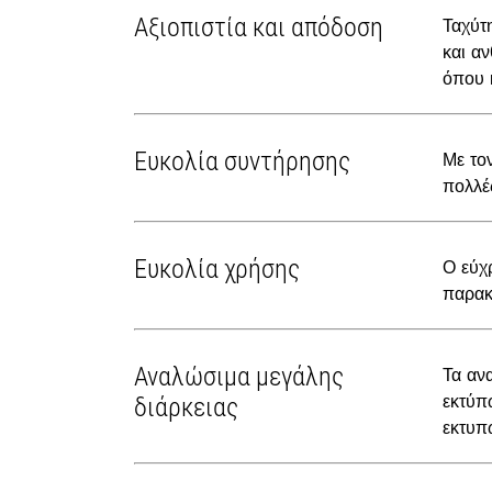
Αξιοπιστία και απόδοση
Ταχύτ
και α
όπου κ
Ευκολία συντήρησης
Με το
πολλέ
Ευκολία χρήσης
Ο εύχ
παρακ
Αναλώσιμα μεγάλης
Τα αν
εκτύπ
διάρκειας
εκτυπ