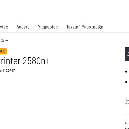
νίες
Λύσεις
Υπηρεσίες
Τεχνική Υποστήριξη
80n+
ΗΚΕ
rinter 2580n+
:: 11C2947
Αυ
χρ