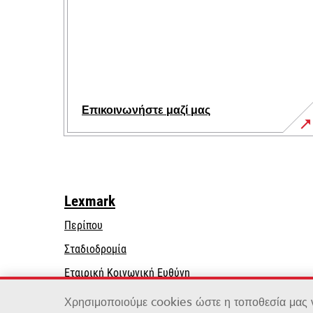
Επικοινωνήστε μαζί μας
Lexmark
Περίπου
Σταδιοδρομία
opens
Εταιρική Κοινωνική Ευθύνη
in
Βιωσιμότητα
Χρησιμοποιούμε cookies ώστε η τοποθεσία μας να
a