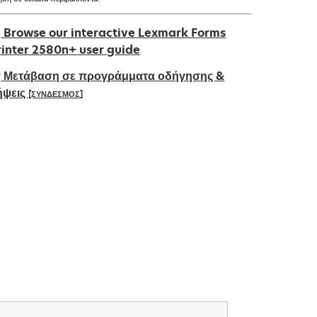
Browse our interactive Lexmark Forms
rinter 2580n+ user guide
Μετάβαση σε προγράμματα οδήγησης &
ήψεις
[ΣΥΝΔΕΣΜΟΣ]
pens
ew
ab