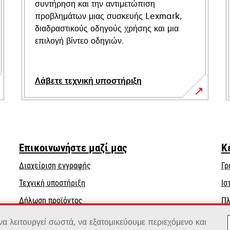
συντήρηση και την αντιμετώπιση
προβλημάτων μιας συσκευής Lexmark,
διαδραστικούς οδηγούς χρήσης και μια
επιλογή βίντεο οδηγιών.
Λάβετε τεχνική υποστήριξη
opens
in
a
new
Επικοινωνήστε μαζί μας
Κ
tab
Διαχείριση εγγραφής
Γρ
opens
Τεχνική υποστήριξη
Ισ
in
Δήλωση προϊόντος
Πλ
a
Βρείτε έναν αντιπρόσωπο
new
 λειτουργεί σωστά, να εξατομικεύουμε περιεχόμενο και