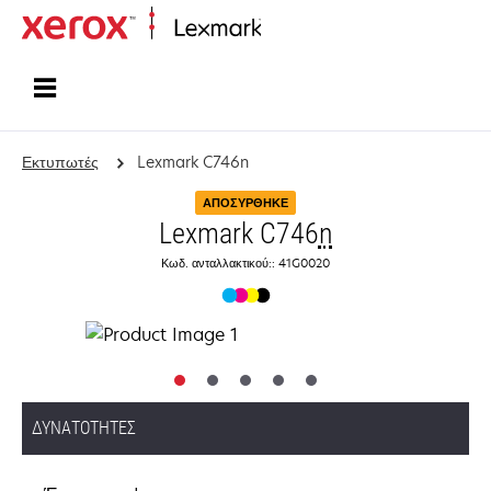
Αρχική
Εκτυπωτές
Lexmark C746n
ΑΠΟΣΎΡΘΗΚΕ
Lexmark C746
n
Κωδ. ανταλλακτικού:: 41G0020
ΔΥΝΑΤΌΤΗΤΕΣ