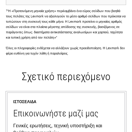
†
"Η «Προτεινόμενη μηνιαία χρήση» περιλαμβάνει ένα εύρος σελίδων που βοηθά
τους πελάτες της Lexmark να αξιολογούν το μέσο αριθμό σελίδων που πρόκειται να
τυπώσουν στη συσκευή τους κάθε μήνα. Η Lexmark προτείνει ο μηνιαίος αριθμός
σελίδων να είναι στα πλαίσια μέγιστης απόδοσης της συσκευής, βασιζόμενος σε
παράγοντες όπως: διαστήματα αντικατάστασης αναλωσίμων και χαρτιού, ταχύτητα
και τυπική χρήση από τον πελάτη»"
Όλες οι πληροφορίες ενδέχεται να αλλάξουν χωρίς προειδοποίηση. Η Lexmark δεν
φέρει ευθύνη για τυχόν λάθη ή παραλείψεις.
Σχετικό περιεχόμενο
ΙΣΤΟΣΕΛΊΔΑ
Επικοινωνήστε μαζί μας
Γενικές ερωτήσεις, τεχνική υποστήριξη και