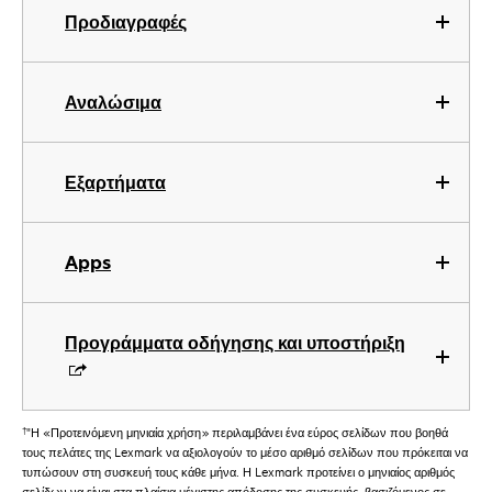
Προδιαγραφές
Αναλώσιμα
Εξαρτήματα
Apps
Προγράμματα οδήγησης και υποστήριξη
†
"Η «Προτεινόμενη μηνιαία χρήση» περιλαμβάνει ένα εύρος σελίδων που βοηθά
τους πελάτες της Lexmark να αξιολογούν το μέσο αριθμό σελίδων που πρόκειται να
τυπώσουν στη συσκευή τους κάθε μήνα. Η Lexmark προτείνει ο μηνιαίος αριθμός
σελίδων να είναι στα πλαίσια μέγιστης απόδοσης της συσκευής, βασιζόμενος σε