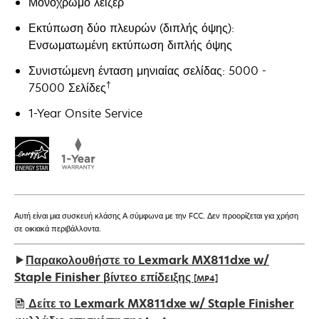
Μονόχρωμο λέιζερ
Εκτύπωση δύο πλευρών (διπλής όψης):
Ενσωματωμένη εκτύπωση διπλής όψης
Συνιστώμενη ένταση μηνιαίας σελίδας: 5000 -
†
75000 Σελίδες
1-Year Onsite Service
Αυτή είναι μια συσκευή κλάσης Α σύμφωνα με την FCC. Δεν προορίζεται για χρήση
σε οικιακά περιβάλλοντα.
Παρακολουθήστε το Lexmark MX811dxe w/
Staple Finisher βίντεο επίδειξης
[MP4]
Δείτε το Lexmark MX811dxe w/ Staple Finisher