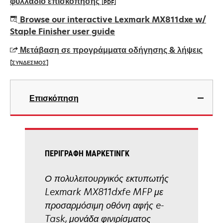
φυλλάδιο επισκόπησης
[PDF]
opens
Browse our interactive Lexmark MX811dxe w/
in
Staple Finisher user guide
a
Μετάβαση σε προγράμματα οδήγησης & λήψεις
new
[ΣΥΝΔΕΣΜΟΣ]
tab
opens
in
Επισκόπηση
a
new
tab
ΠΕΡΙΓΡΑΦΉ ΜΆΡΚΕΤΙΝΓΚ
Ο πολυλειτουργικός εκτυπωτής
Lexmark MX811dxfe MFP με
προσαρμόσιμη οθόνη αφής e-
Task, μονάδα φινιρίσματος