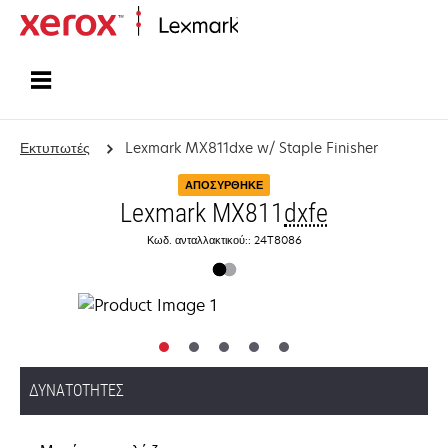
Αρχική
Εκτυπωτές
Lexmark MX811dxe w/ Staple Finisher
ΑΠΟΣΎΡΘΗΚΕ
Lexmark MX811
dxfe
Κωδ. ανταλλακτικού:: 24T8086
ΔΥΝΑΤΌΤΗΤΕΣ