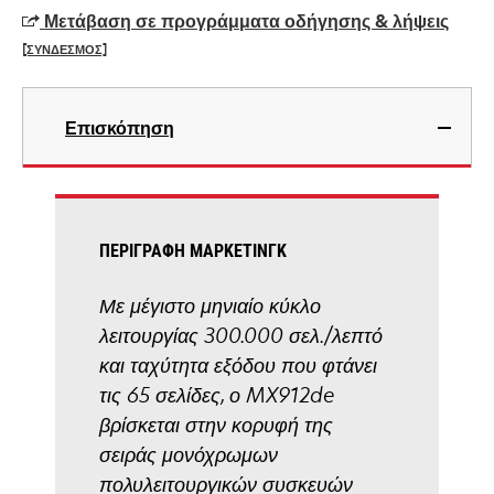
a
Μετάβαση σε προγράμματα οδήγησης & λήψεις
new
[ΣΥΝΔΕΣΜΟΣ]
tab
opens
in
Επισκόπηση
a
new
tab
ΠΕΡΙΓΡΑΦΉ ΜΆΡΚΕΤΙΝΓΚ
Με μέγιστο μηνιαίο κύκλο
λειτουργίας 300.000 σελ./λεπτό
και ταχύτητα εξόδου που φτάνει
τις 65 σελίδες, ο MX912de
βρίσκεται στην κορυφή της
σειράς μονόχρωμων
πολυλειτουργικών συσκευών