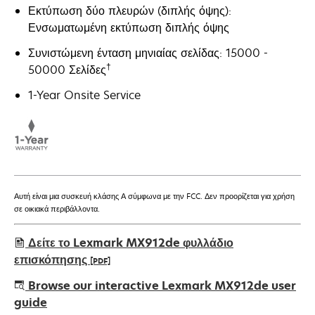
Εκτύπωση δύο πλευρών (διπλής όψης):
Ενσωματωμένη εκτύπωση διπλής όψης
Συνιστώμενη ένταση μηνιαίας σελίδας: 15000 -
†
50000 Σελίδες
1-Year Onsite Service
Αυτή είναι μια συσκευή κλάσης Α σύμφωνα με την FCC. Δεν προορίζεται για χρήση
σε οικιακά περιβάλλοντα.
Δείτε το Lexmark MX912de φυλλάδιο
επισκόπησης
[PDF]
opens
Browse our interactive Lexmark MX912de user
in
guide