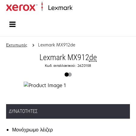
Αρχική
Εκτυπωτές
Lexmark MX912de
Lexmark MX912
de
Κωδ. ανταλλακτικού:: 26Z0158
ΔΥΝΑΤΌΤΗΤΕΣ
Μονόχρωμο λέιζερ