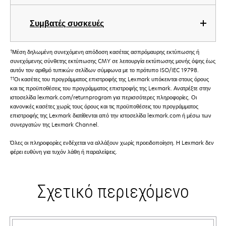
Συμβατές συσκευές
†
Μέση δηλωμένη συνεχόμενη απόδοση κασέτας ασπρόμαυρης εκτύπωσης ή
συνεχόμενης σύνθετης εκτύπωσης CMY σε λειτουργία εκτύπωσης μονής όψης έως
αυτόν τον αριθμό τυπικών σελίδων σύμφωνα με το πρότυπο ISO/IEC 19798.
††
Οι κασέτες του προγράμματος επιστροφής της Lexmark υπόκεινται στους όρους
και τις προϋποθέσεις του προγράμματος επιστροφής της Lexmark. Ανατρέξτε στην
ιστοσελίδα lexmark.com/returnprogram για περισσότερες πληροφορίες. Οι
κανονικές κασέτες χωρίς τους όρους και τις προϋποθέσεις του προγράμματος
επιστροφής της Lexmark διατίθενται από την ιστοσελίδα lexmark.com ή μέσω των
συνεργατών της Lexmark Channel.
Όλες οι πληροφορίες ενδέχεται να αλλάξουν χωρίς προειδοποίηση. Η Lexmark δεν
φέρει ευθύνη για τυχόν λάθη ή παραλείψεις.
Σχετικό περιεχόμενο