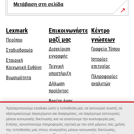
Μετάβαση στη σελίδα
Lexmark
Επικοινωνήστε
Κέντρο
μαζί μας
γνώσεων
Περίπου
Διαχείριση
Γραφείο Τύπου
Σταδιοδρομία
εγγραφής
Ιστορίες
Εταιρική
Τεχνική
επιτυχίας
opens
Κοινωνική Ευθύνη
opens
υποστήριξη
in
Πληροφορίες
Βιωσιμότητα
in
a
Δήλωση
αναλυτών
a
new
προϊόντος
new
tab
Βρείτε έναν
tab
αντιπρόσωπο
Χρησιμοποιούμε cookies ώστε η τοποθεσία μας να λειτουργεί σωστά, να
εξατομικεύουμε περιεχόμενο και διαφημίσεις, να παρέχουμε λειτουργίες
Κατάλογος
μέσων κοινωνικής δικτύωσης και να αναλύουμε την κυκλοφορία μας.
Επίσης, κοινοποιούμε πληροφορίες σχετικά με την από μέρους σας χρήση
χονδρεμπόρων
της τοποθεσίας μας στους συνεργάτες μέσων κοινωνικής δικτύωσης,