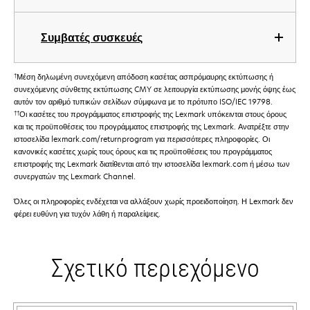
Συμβατές συσκευές
†
Μέση δηλωμένη συνεχόμενη απόδοση κασέτας ασπρόμαυρης εκτύπωσης ή
συνεχόμενης σύνθετης εκτύπωσης CMY σε λειτουργία εκτύπωσης μονής όψης έως
αυτόν τον αριθμό τυπικών σελίδων σύμφωνα με το πρότυπο ISO/IEC 19798.
††
Οι κασέτες του προγράμματος επιστροφής της Lexmark υπόκεινται στους όρους
και τις προϋποθέσεις του προγράμματος επιστροφής της Lexmark. Ανατρέξτε στην
ιστοσελίδα lexmark.com/returnprogram για περισσότερες πληροφορίες. Οι
κανονικές κασέτες χωρίς τους όρους και τις προϋποθέσεις του προγράμματος
επιστροφής της Lexmark διατίθενται από την ιστοσελίδα lexmark.com ή μέσω των
συνεργατών της Lexmark Channel.
Όλες οι πληροφορίες ενδέχεται να αλλάξουν χωρίς προειδοποίηση. Η Lexmark δεν
φέρει ευθύνη για τυχόν λάθη ή παραλείψεις.
Σχετικό περιεχόμενο