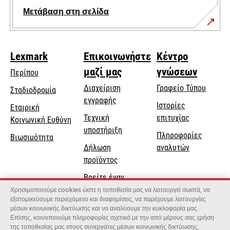
Μετάβαση στη σελίδα
Lexmark
Επικοινωνήστε
Κέντρο
μαζί μας
γνώσεων
Περίπου
Διαχείριση
Γραφείο Τύπου
Σταδιοδρομία
εγγραφής
Ιστορίες
Εταιρική
Τεχνική
επιτυχίας
opens
Κοινωνική Ευθύνη
opens
υποστήριξη
in
Πληροφορίες
Βιωσιμότητα
in
a
Δήλωση
αναλυτών
a
new
προϊόντος
new
tab
Βρείτε έναν
tab
αντιπρόσωπο
Χρησιμοποιούμε cookies ώστε η τοποθεσία μας να λειτουργεί σωστά, να
εξατομικεύουμε περιεχόμενο και διαφημίσεις, να παρέχουμε λειτουργίες
Κατάλογος
μέσων κοινωνικής δικτύωσης και να αναλύουμε την κυκλοφορία μας.
Επίσης, κοινοποιούμε πληροφορίες σχετικά με την από μέρους σας χρήση
χονδρεμπόρων
της τοποθεσίας μας στους συνεργάτες μέσων κοινωνικής δικτύωσης,