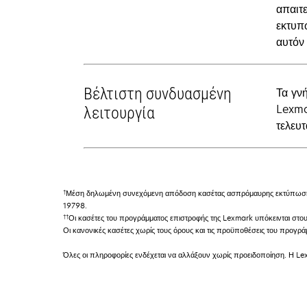
απαιτε
εκτυπ
αυτόν
Βέλτιστη συνδυασμένη
Τα γν
Lexma
λειτουργία
τελευτ
†
Μέση δηλωμένη συνεχόμενη απόδοση κασέτας ασπρόμαυρης εκτύπωσης 
19798.
††
Οι κασέτες του προγράμματος επιστροφής της Lexmark υπόκεινται στο
Οι κανονικές κασέτες χωρίς τους όρους και τις προϋποθέσεις του προγ
Όλες οι πληροφορίες ενδέχεται να αλλάξουν χωρίς προειδοποίηση. Η Lex