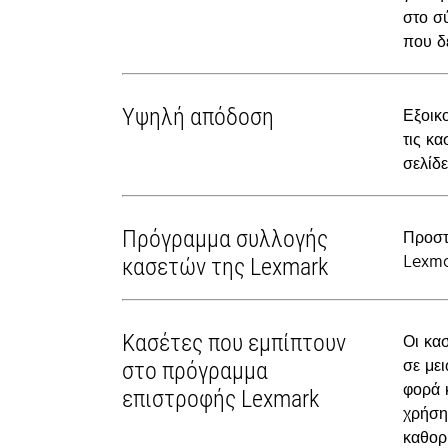
στο σ
που δε
Υψηλή απόδοση
Εξοικ
τις κ
σελίδε
Πρόγραμμα συλλογής
Προστ
Lexma
κασετών της Lexmark
Κασέτες που εμπίπτουν
Οι κα
σε μει
στο πρόγραμμα
φορά 
επιστροφής Lexmark
χρήση
καθορι