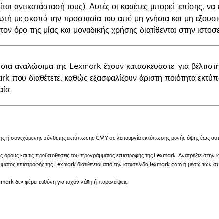
ίται αντικατάστασή τους). Αυτές οι κασέτες μπορεί, επίσης, 
ωτή με σκοπό την προστασία του από μη γνήσια και μη εξουσ
 τον όρο της μίας και μοναδικής χρήσης διατίθενται στην ιστ
ήσια αναλώσιμα της Lexmark έχουν κατασκευαστεί για βέλτιστ
rk που διαθέτετε, καθώς εξασφαλίζουν άριστη ποιότητα εκτύ
αία.
ή συνεχόμενης σύνθετης εκτύπωσης CMY σε λειτουργία εκτύπωσης μονής όψης έως αυτό
υς όρους και τις προϋποθέσεις του προγράμματος επιστροφής της Lexmark. Ανατρέξτε στην
ράμματος επιστροφής της Lexmark διατίθενται από την ιστοσελίδα lexmark.com ή μέσω των
mark δεν φέρει ευθύνη για τυχόν λάθη ή παραλείψεις.