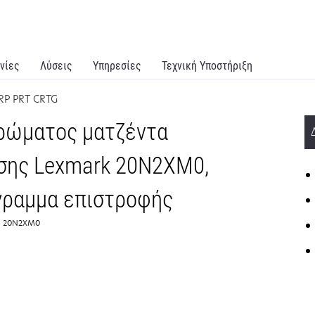
νίες
Λύσεις
Υπηρεσίες
Τεχνική Υποστήριξη
P PRT CRTG
ρώματος ματζέντα
σης Lexmark 20N2XM0,
γραμμα επιστροφής
ύ:: 20N2XM0