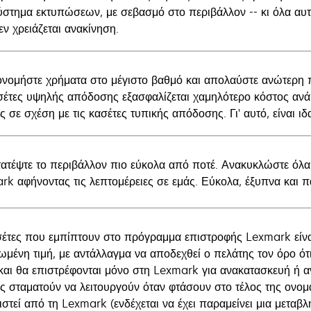
ύστημα εκτυπώσεων, με σεβασμό στο περιβάλλον -- κι όλα α
ν χρειάζεται ανακίνηση.
ονομήστε χρήματα στο μέγιστο βαθμό και απολαύστε ανώτερη π
ασέτες υψηλής απόδοσης εξασφαλίζεται χαμηλότερο κόστος ανά
ς σε σχέση με τις κασέτες τυπικής απόδοσης. Γι' αυτό, είναι 
ατέψτε το περιβάλλον πιο εύκολα από ποτέ. Ανακυκλώστε όλα
rk αφήνοντας τις λεπτομέρειες σε εμάς. Εύκολα, έξυπνα και 
σέτες που εμπίπτουν στο πρόγραμμα επιστροφής Lexmark είνα
ωμένη τιμή, με αντάλλαγμα να αποδεχθεί ο πελάτης τον όρο ότ
και θα επιστρέφονται μόνο στη Lexmark για ανακατασκευή ή α
ς σταματούν να λειτουργούν όταν φτάσουν στο τέλος της ονομα
στεί από τη Lexmark (ενδέχεται να έχει παραμείνει μια μεταβλ