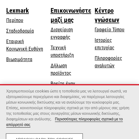
Lexmark
Επικοινωνήστε
Κέντρο
μαζί μας
γνώσεων
Περίπου
Διαχείριση
Γραφείο Τύπου
Σταδιοδρομία
εγγραφής
Ιστορίες
Εταιρική
Τεχνική
επιτυχίας
opens
Κοινωνική Ευθύνη
opens
υποστήριξη
in
Πληροφορίες
Βιωσιμότητα
in
a
Δήλωση
αναλυτών
a
new
προϊόντος
new
tab
Βρείτε έναν
tab
αντιπρόσωπο
Χρησιμοποιούμε cookies ώστε η τοποθεσία μας να λειτουργεί σωστά, να
εξατομικεύουμε περιεχόμενο και διαφημίσεις, να παρέχουμε λειτουργίες
Κατάλογος
μέσων κοινωνικής δικτύωσης και να αναλύουμε την κυκλοφορία μας.
Επίσης, κοινοποιούμε πληροφορίες σχετικά με την από μέρους σας χρήση
χονδρεμπόρων
της τοποθεσίας μας στους συνεργάτες μέσων κοινωνικής δικτύωσης,
διαφημίσεων και ανάλυσης.
Περισσότερες πληροφορίες σχετικά με το
απόρρητό σας
Lexmark International, Inc., μια εταιρεία της Xerox
©2026 Με την επιφύλαξη παντός δικαιώματος.
Νομικός
Μυστικότητα