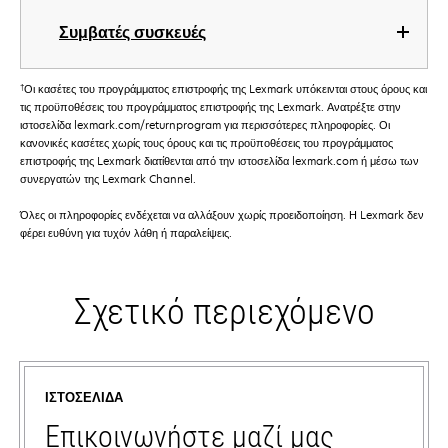
Συμβατές συσκευές
†
Οι κασέτες του προγράμματος επιστροφής της Lexmark υπόκεινται στους όρους και
τις προϋποθέσεις του προγράμματος επιστροφής της Lexmark. Ανατρέξτε στην
ιστοσελίδα lexmark.com/returnprogram για περισσότερες πληροφορίες. Οι
κανονικές κασέτες χωρίς τους όρους και τις προϋποθέσεις του προγράμματος
επιστροφής της Lexmark διατίθενται από την ιστοσελίδα lexmark.com ή μέσω των
συνεργατών της Lexmark Channel.
Όλες οι πληροφορίες ενδέχεται να αλλάξουν χωρίς προειδοποίηση. Η Lexmark δεν
φέρει ευθύνη για τυχόν λάθη ή παραλείψεις.
Σχετικό περιεχόμενο
ΙΣΤΟΣΕΛΊΔΑ
Επικοινωνήστε μαζί μας