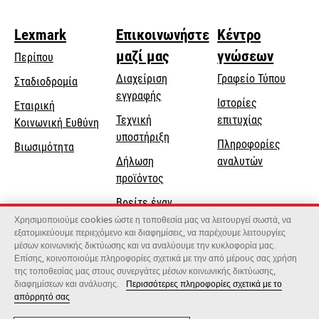
Lexmark
Επικοινωνήστε
Κέντρο
μαζί μας
γνώσεων
Περίπου
Διαχείριση
Γραφείο Τύπου
Σταδιοδρομία
εγγραφής
Ιστορίες
Εταιρική
Τεχνική
επιτυχίας
opens
Κοινωνική Ευθύνη
opens
υποστήριξη
in
Πληροφορίες
Βιωσιμότητα
in
a
Δήλωση
αναλυτών
a
new
προϊόντος
new
tab
Βρείτε έναν
tab
αντιπρόσωπο
Χρησιμοποιούμε cookies ώστε η τοποθεσία μας να λειτουργεί σωστά, να
εξατομικεύουμε περιεχόμενο και διαφημίσεις, να παρέχουμε λειτουργίες
Κατάλογος
μέσων κοινωνικής δικτύωσης και να αναλύουμε την κυκλοφορία μας.
Επίσης, κοινοποιούμε πληροφορίες σχετικά με την από μέρους σας χρήση
χονδρεμπόρων
της τοποθεσίας μας στους συνεργάτες μέσων κοινωνικής δικτύωσης,
διαφημίσεων και ανάλυσης.
Περισσότερες πληροφορίες σχετικά με το
απόρρητό σας
Lexmark International, Inc., μια εταιρεία της Xerox
©2026 Με την επιφύλαξη παντός δικαιώματος.