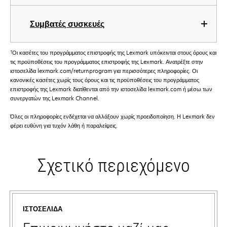
Συμβατές συσκευές
†
Οι κασέτες του προγράμματος επιστροφής της Lexmark υπόκεινται στους όρους και
τις προϋποθέσεις του προγράμματος επιστροφής της Lexmark. Ανατρέξτε στην
ιστοσελίδα lexmark.com/returnprogram για περισσότερες πληροφορίες. Οι
κανονικές κασέτες χωρίς τους όρους και τις προϋποθέσεις του προγράμματος
επιστροφής της Lexmark διατίθενται από την ιστοσελίδα lexmark.com ή μέσω των
συνεργατών της Lexmark Channel.
Όλες οι πληροφορίες ενδέχεται να αλλάξουν χωρίς προειδοποίηση. Η Lexmark δεν
φέρει ευθύνη για τυχόν λάθη ή παραλείψεις.
Σχετικό περιεχόμενο
ΙΣΤΟΣΕΛΊΔΑ