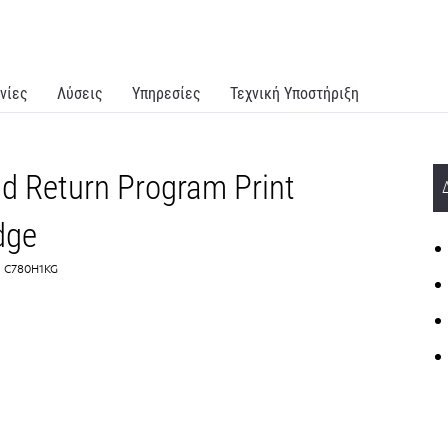
νίες
Λύσεις
Υπηρεσίες
Τεχνική Υποστήριξη
ld Return Program Print
dge
:: C780H1KG