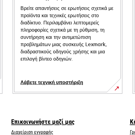
Βρείτε απαντήσεις σε ερωτήσεις σχετικά με
προϊόντα και τεχνικές ερωτήσεις στο
διαδίκτυο. Περιλαμβάνει λεπτομερείς
πληροφορίες σχετικά με τη ρύθμιση, τη
συντήρηση και την αντιμετώπιση
προβλημάτων μιας συσκευής Lexmark,
διαδραστικούς οδηγούς χρήσης και μια
επιλογή βίντεο οδηγιών.
Λάβετε τεχνική υποστήριξη
opens
in
a
new
Επικοινωνήστε μαζί μας
Κ
tab
Διαχείριση εγγραφής
Γρ