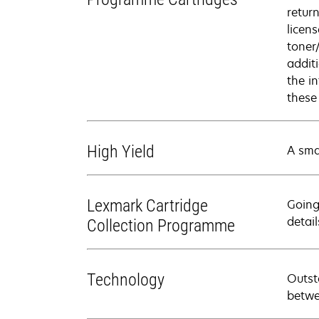
retur
licen
toner
addit
the i
these
High Yield
A sma
Lexmark Cartridge
Going
detail
Collection Programme
Technology
Outst
betwe