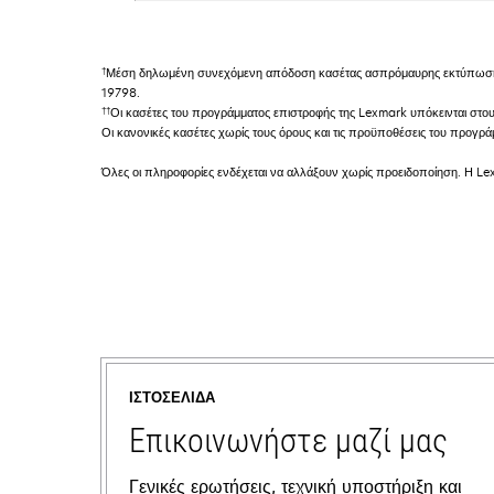
†
Μέση δηλωμένη συνεχόμενη απόδοση κασέτας ασπρόμαυρης εκτύπωσης 
19798.
††
Οι κασέτες του προγράμματος επιστροφής της Lexmark υπόκεινται στο
Οι κανονικές κασέτες χωρίς τους όρους και τις προϋποθέσεις του προγ
Όλες οι πληροφορίες ενδέχεται να αλλάξουν χωρίς προειδοποίηση. Η Lex
ΙΣΤΟΣΕΛΊΔΑ
Επικοινωνήστε μαζί μας
Γενικές ερωτήσεις, τεχνική υποστήριξη και